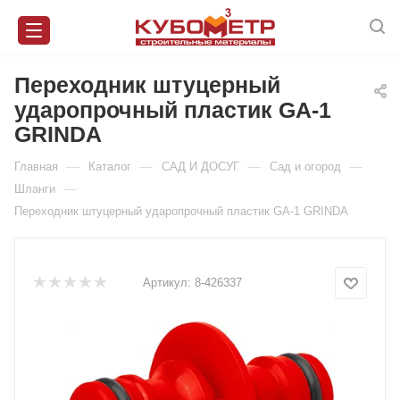
Переходник штуцерный
ударопрочный пластик GA-1
GRINDA
—
—
—
—
Главная
Каталог
САД И ДОСУГ
Сад и огород
—
Шланги
Переходник штуцерный ударопрочный пластик GA-1 GRINDA
Артикул:
8-426337