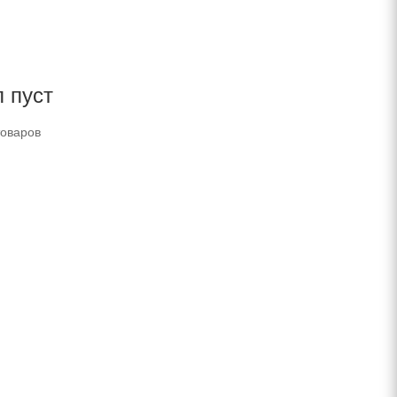
 пуст
товаров