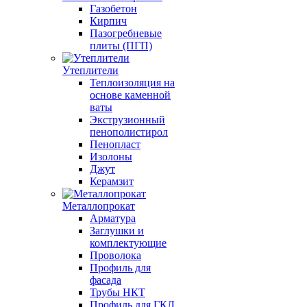
Газобетон
Кирпич
Пазогребневые
плиты (ПГП)
Утеплители
Теплоизоляция на
основе каменной
ваты
Экструзионный
пенополистирол
Пенопласт
Изолоны
Джут
Керамзит
Металлопрокат
Арматура
Заглушки и
комплектующие
Проволока
Профиль для
фасада
Трубы НКТ
Профиль для ГКЛ,