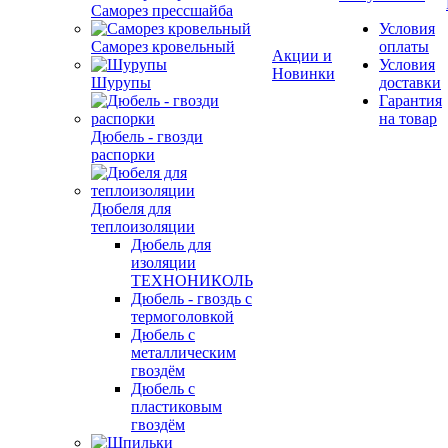
Саморез прессшайба
Условия
Саморез кровельный
оплаты
Акции и
Условия
Новинки
Шурупы
доставки
Гарантия
на товар
Дюбель - гвозди
распорки
Дюбеля для
теплоизоляции
Дюбель для
изоляции
ТЕХНОНИКОЛЬ
Дюбель - гвоздь с
термоголовкой
Дюбель с
металлическим
гвоздём
Дюбель с
пластиковым
гвоздём