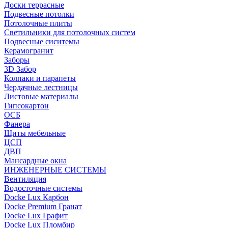
Доски террасные
Подвесные потолки
Потолочные плиты
Светильники для потолочных систем
Подвесные сиситемы
Керамогранит
Заборы
3D Забор
Колпаки и парапеты
Чердачные лестницы
Листовые материалы
Гипсокартон
ОСБ
Фанера
Щиты мебельные
ЦСП
ДВП
Мансардные окна
ИНЖЕНЕРНЫЕ СИСТЕМЫ
Вентиляция
Водосточные системы
Docke Lux Карбон
Docke Premium Гранат
Docke Lux Графит
Docke Lux Пломбир