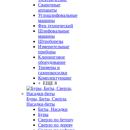
Сварочные
аппараты
Углошлифовальные
машины
Фен технический
Шлифовальные
машины
Штроборезы
Измерительные
приборы
Клининговое
оборудование
Тримеры и
газонокосилки
Комплектующие
+ ЕЩЕ 8
Буры, Биты, Сверла,
Насадки-биты
Биты, Насадки
Буры
Сверло по бетону
Сверло по дереву