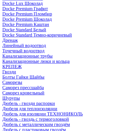
Docke Lux Шоколад
Docke Premium Графит
Docke Premium Пломбир
Docke Premium Шоколад
Docke Premium Каштан
Docke Standard Белый
Docke Standard Темно-коричневый
Дренаж
Линейный водоотвод
Точечный водоотвод
Канализационные трубы
Канализационные люки и кольца
КРЕПЕЖ
Гвозди
Болты Гайки Шайбы
Саморезы
Саморез прессшайба
Саморез кровельный
Шурупы
Дюбель - гвозди распорки
Дюбеля для теплоизоляции
Дюбель для изоляции ТЕХНОНИКОЛЬ
Дюбель - гвоздь с термоголовкой
Дюбель с металлическим гвоздём
Дюбель с пластиковым гвоздём