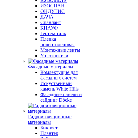
КУБОМЕТР
ИЗОСПАН
ОНДУТИС
ДАЧА
Спанлайт
КНАУФ
Геотекстиль
Пленка
полиэтиленовая
Монтажные ленты
Уплотнители
Фасадные материалы
Комлектущие для
фасадных систем
Искуственный
камень White Hills
Фасадные панели и
сайдинг Döcke
Гидроизоляционные
материалы
Бикрост
Плантер