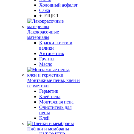
Холодный асфальт
Сажа
+ ЕЩЕ 1
Лакокрасочные
материалы
Краски, кисти и
валики
Антисептик
Грунты
Масло
Монтажные пены, клеи и
герметики
Герметик
Клей пена
Монтажная пена
Очиститель для
пены
Клей
Плёнки и мембраны