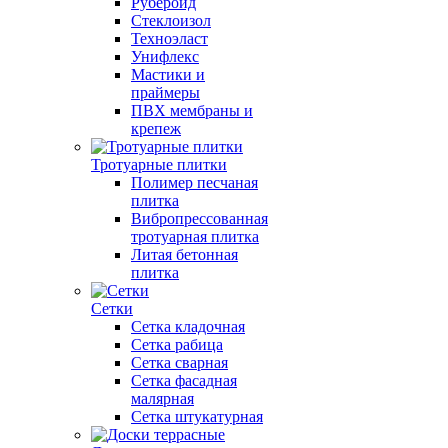
Рубероид
Стеклоизол
Техноэласт
Унифлекс
Мастики и
праймеры
ПВХ мембраны и
крепеж
Тротуарные плитки
Полимер песчаная
плитка
Вибропрессованная
тротуарная плитка
Литая бетонная
плитка
Сетки
Сетка кладочная
Сетка рабица
Сетка сварная
Сетка фасадная
малярная
Сетка штукатурная