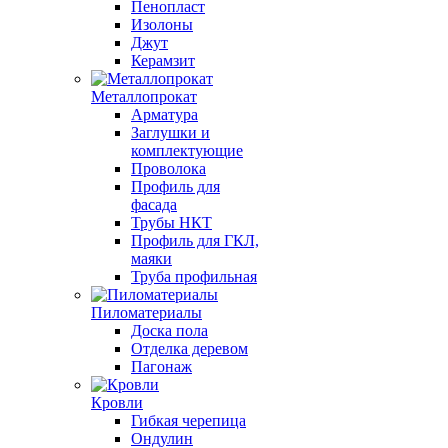
Пенопласт
Изолоны
Джут
Керамзит
Металлопрокат
Арматура
Заглушки и
комплектующие
Проволока
Профиль для
фасада
Трубы НКТ
Профиль для ГКЛ,
маяки
Труба профильная
Пиломатериалы
Доска пола
Отделка деревом
Пагонаж
Кровли
Гибкая черепица
Ондулин