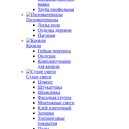
маяки
Труба профильная
Пиломатериалы
Доска пола
Отделка деревом
Пагонаж
Кровли
Гибкая черепица
Ондулин
Комплектующие
для кровли
Сухие смеси
Цемент
Штукатурка
Шпаклевка
Фасадная группа
Монтажные смеси
Клей плиточный
Затирки
Топпинговые
покрытия
Полы