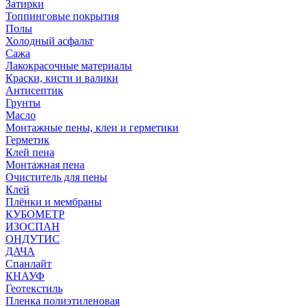
Затирки
Топпинговые покрытия
Полы
Холодный асфальт
Сажа
Лакокрасочные материалы
Краски, кисти и валики
Антисептик
Грунты
Масло
Монтажные пены, клеи и герметики
Герметик
Клей пена
Монтажная пена
Очиститель для пены
Клей
Плёнки и мембраны
КУБОМЕТР
ИЗОСПАН
ОНДУТИС
ДАЧА
Спанлайт
КНАУФ
Геотекстиль
Пленка полиэтиленовая