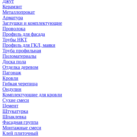
Джут
Керамзит
Металлопрокат
Арматура
Заглушки и комплектующие
Проволока
Профиль для фасада
Трубы НКТ
Профиль для ГКЛ, маяки
Труба профильная
Пиломатериалы
Доска пола
Отделка деревом
Пагонаж
Кровли
Гибкая черепица
Ондулин
Комплектующие для кровли
Сухие смеси
Цемент
Штукатурка
Шпаклевка
Фасадная группа
Монтажные смеси
Клей плиточный