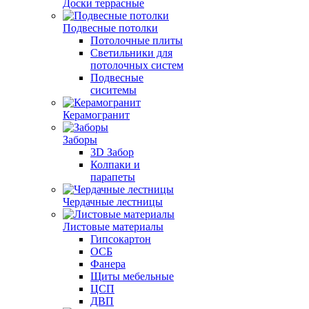
Доски террасные
Подвесные потолки
Потолочные плиты
Светильники для
потолочных систем
Подвесные
сиситемы
Керамогранит
Заборы
3D Забор
Колпаки и
парапеты
Чердачные лестницы
Листовые материалы
Гипсокартон
ОСБ
Фанера
Щиты мебельные
ЦСП
ДВП