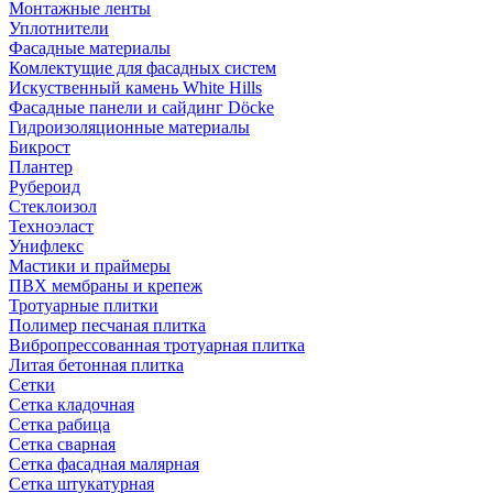
Монтажные ленты
Уплотнители
Фасадные материалы
Комлектущие для фасадных систем
Искуственный камень White Hills
Фасадные панели и сайдинг Döcke
Гидроизоляционные материалы
Бикрост
Плантер
Рубероид
Стеклоизол
Техноэласт
Унифлекс
Мастики и праймеры
ПВХ мембраны и крепеж
Тротуарные плитки
Полимер песчаная плитка
Вибропрессованная тротуарная плитка
Литая бетонная плитка
Сетки
Сетка кладочная
Сетка рабица
Сетка сварная
Сетка фасадная малярная
Сетка штукатурная