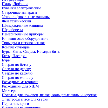
Пилы, Лобзики
Рубанки электрические
Сварочные аппараты
Углошлифовальные машины
Фен технический
Шлифовальные машины
Штроборезы
Измерительные приборы
Клининговое оборудование
Тримеры и газонокосилки
Комплектующие
Буры, Биты, Сверла, Насадки-биты
Биты, Насадки
Буры
Сверло по бетону
Сверло по дереву
Сверло по кафелю
Сверло по металлу
Расходные материалы
Расходники для УШМ
Миксеры
Полотна для ножовок, пилки, кольцевые пилы и коронки
Электроды и все для сварки
Перчатки, краги
Высотные конструкции