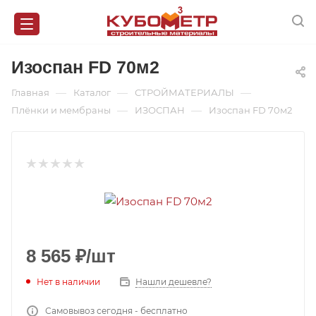
Изоспан FD 70м2
—
—
—
Главная
Каталог
СТРОЙМАТЕРИАЛЫ
—
—
Плёнки и мембраны
ИЗОСПАН
Изоспан FD 70м2
8 565
₽
/шт
Нет в наличии
Нашли дешевле?
Самовывоз сегодня - бесплатно