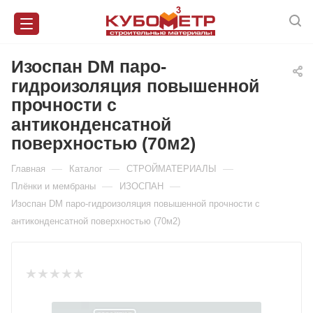
Изоспан DM паро-
гидроизоляция повышенной
прочности с
антиконденсатной
поверхностью (70м2)
—
—
—
Главная
Каталог
СТРОЙМАТЕРИАЛЫ
—
—
Плёнки и мембраны
ИЗОСПАН
Изоспан DM паро-гидроизоляция повышенной прочности с
антиконденсатной поверхностью (70м2)