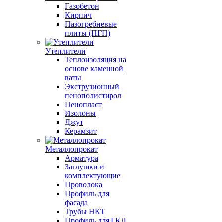
Газобетон
Кирпич
Пазогребневые
плиты (ПГП)
Утеплители
Теплоизоляция на
основе каменной
ваты
Экструзионный
пенополистирол
Пенопласт
Изолоны
Джут
Керамзит
Металлопрокат
Арматура
Заглушки и
комплектующие
Проволока
Профиль для
фасада
Трубы НКТ
Профиль для ГКЛ,