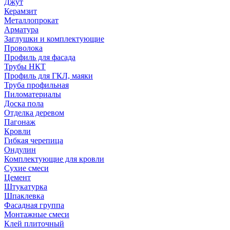
Джут
Керамзит
Металлопрокат
Арматура
Заглушки и комплектующие
Проволока
Профиль для фасада
Трубы НКТ
Профиль для ГКЛ, маяки
Труба профильная
Пиломатериалы
Доска пола
Отделка деревом
Пагонаж
Кровли
Гибкая черепица
Ондулин
Комплектующие для кровли
Сухие смеси
Цемент
Штукатурка
Шпаклевка
Фасадная группа
Монтажные смеси
Клей плиточный