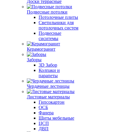
Доски террасные
Подвесные потолки
Потолочные плиты
Светильники для
потолочных систем
Подвесные
сиситемы
Керамогранит
Заборы
3D Забор
Колпаки и
парапеты
Чердачные лестницы
Листовые материалы
Гипсокартон
ОСБ
Фанера
Щиты мебельные
ЦСП
ДВП