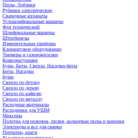
Пилы, Лобзики
Рубанки электрические
Сварочные аппараты
Углошлифовальные машины
Фен технический
Шлифовальные машины
Штроборезы
Измерительные приборы
Клининговое оборудование
Тримеры и газонокосилки
Комплектующие
Буры, Биты, Сверла, Насадки-биты
Биты, Насадки
Буры
Сверло по бетону
Сверло по дереву
Сверло по кафелю
Сверло по металлу
Расходные материалы
Расходники для УШМ
Миксеры
Полотна для ножовок, пилки, кольцевые пилы и коронки
Электроды и все для сварки
Перчатки, краги
Высотные конструкции