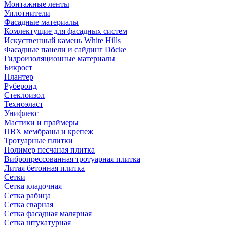
Монтажные ленты
Уплотнители
Фасадные материалы
Комлектущие для фасадных систем
Искуственный камень White Hills
Фасадные панели и сайдинг Döcke
Гидроизоляционные материалы
Бикрост
Плантер
Рубероид
Стеклоизол
Техноэласт
Унифлекс
Мастики и праймеры
ПВХ мембраны и крепеж
Тротуарные плитки
Полимер песчаная плитка
Вибропрессованная тротуарная плитка
Литая бетонная плитка
Сетки
Сетка кладочная
Сетка рабица
Сетка сварная
Сетка фасадная малярная
Сетка штукатурная