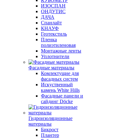
КУБОМЕТР
ИЗОСПАН
ОНДУТИС
ДАЧА
Спанлайт
КНАУФ
Геотекстиль
Пленка
полиэтиленовая
Монтажные ленты
Уплотнители
Фасадные материалы
Комлектущие для
фасадных систем
Искуственный
камень White Hills
Фасадные панели и
сайдинг Döcke
Гидроизоляционные
материалы
Бикрост
Плантер