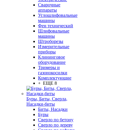
Сварочные
аппараты
Углошлифовальные
машины
Фен технический
Шлифовальные
машины
Штроборезы
Измерительные
приборы
Клининговое
оборудование
Тримеры и
газонокосилки
Комплектующие
+ ЕЩЕ 8
Буры, Биты, Сверла,
Насадки-биты
Биты, Насадки
Буры
Сверло по бетону
Сверло по дереву