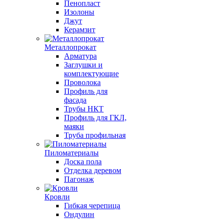
Пенопласт
Изолоны
Джут
Керамзит
Металлопрокат
Арматура
Заглушки и
комплектующие
Проволока
Профиль для
фасада
Трубы НКТ
Профиль для ГКЛ,
маяки
Труба профильная
Пиломатериалы
Доска пола
Отделка деревом
Пагонаж
Кровли
Гибкая черепица
Ондулин