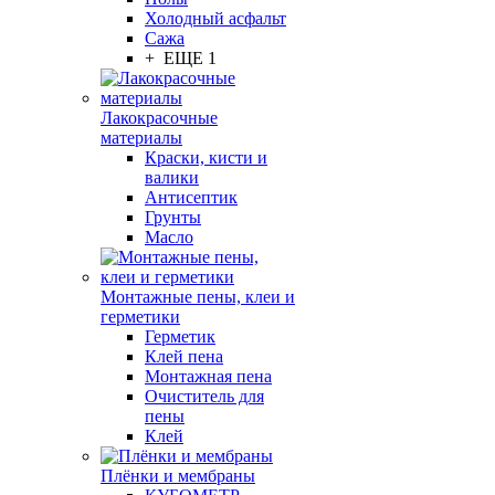
Холодный асфальт
Сажа
+ ЕЩЕ 1
Лакокрасочные
материалы
Краски, кисти и
валики
Антисептик
Грунты
Масло
Монтажные пены, клеи и
герметики
Герметик
Клей пена
Монтажная пена
Очиститель для
пены
Клей
Плёнки и мембраны