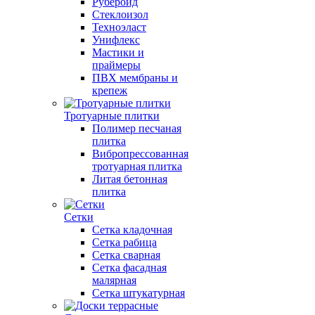
Рубероид
Стеклоизол
Техноэласт
Унифлекс
Мастики и
праймеры
ПВХ мембраны и
крепеж
Тротуарные плитки
Полимер песчаная
плитка
Вибропрессованная
тротуарная плитка
Литая бетонная
плитка
Сетки
Сетка кладочная
Сетка рабица
Сетка сварная
Сетка фасадная
малярная
Сетка штукатурная