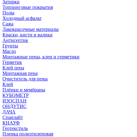
Затирки
Топпинговые покрытия
Полы
Холодный асфальт
Сажа
Лакокрасочные материалы
Краски, кисти и валики
Антисептик
Грунты
Масло
Монтажные пены, клеи и герметики
Герметик
Клей пена
Монтажная пена
Очиститель для пены
Клей
Плёнки и мембраны
КУБОМЕТР
ИЗОСПАН
ОНДУТИС
ДАЧА
Спанлайт
КНАУФ
Геотекстиль
Пленка полиэтиленовая