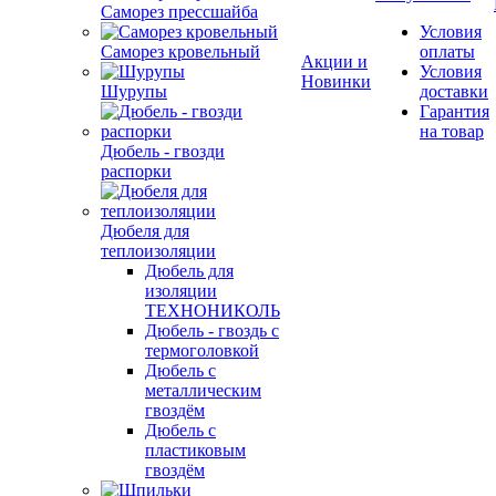
Саморез прессшайба
Условия
Саморез кровельный
оплаты
Акции и
Условия
Новинки
Шурупы
доставки
Гарантия
на товар
Дюбель - гвозди
распорки
Дюбеля для
теплоизоляции
Дюбель для
изоляции
ТЕХНОНИКОЛЬ
Дюбель - гвоздь с
термоголовкой
Дюбель с
металлическим
гвоздём
Дюбель с
пластиковым
гвоздём