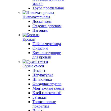
маяки
Труба профильная
Пиломатериалы
Доска пола
Отделка деревом
Пагонаж
Кровли
Гибкая черепица
Ондулин
Комплектующие
для кровли
Сухие смеси
Цемент
Штукатурка
Шпаклевка
Фасадная группа
Монтажные смеси
Клей плиточный
Затирки
Топпинговые
покрытия
Полы