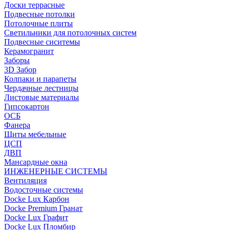
Доски террасные
Подвесные потолки
Потолочные плиты
Светильники для потолочных систем
Подвесные сиситемы
Керамогранит
Заборы
3D Забор
Колпаки и парапеты
Чердачные лестницы
Листовые материалы
Гипсокартон
ОСБ
Фанера
Щиты мебельные
ЦСП
ДВП
Мансардные окна
ИНЖЕНЕРНЫЕ СИСТЕМЫ
Вентиляция
Водосточные системы
Docke Lux Карбон
Docke Premium Гранат
Docke Lux Графит
Docke Lux Пломбир