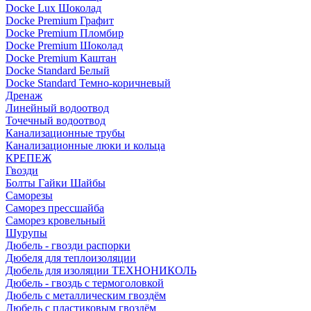
Docke Lux Шоколад
Docke Premium Графит
Docke Premium Пломбир
Docke Premium Шоколад
Docke Premium Каштан
Docke Standard Белый
Docke Standard Темно-коричневый
Дренаж
Линейный водоотвод
Точечный водоотвод
Канализационные трубы
Канализационные люки и кольца
КРЕПЕЖ
Гвозди
Болты Гайки Шайбы
Саморезы
Саморез прессшайба
Саморез кровельный
Шурупы
Дюбель - гвозди распорки
Дюбеля для теплоизоляции
Дюбель для изоляции ТЕХНОНИКОЛЬ
Дюбель - гвоздь с термоголовкой
Дюбель с металлическим гвоздём
Дюбель с пластиковым гвоздём