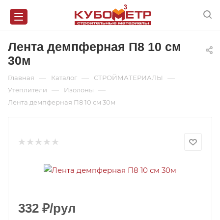
Лента демпферная П8 10 см
30м
—
—
—
Главная
Каталог
СТРОЙМАТЕРИАЛЫ
—
—
Утеплители
Изолоны
Лента демпферная П8 10 см 30м
332
₽
/рул