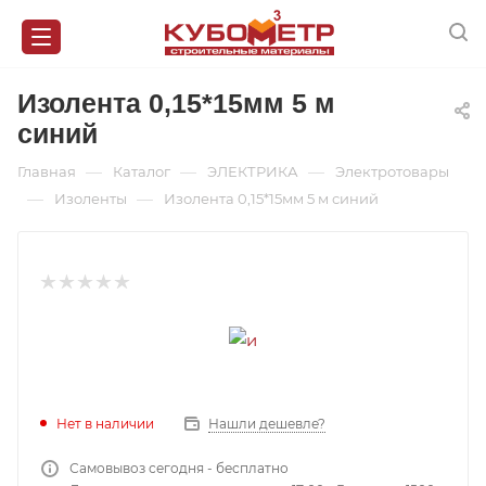
Изолента 0,15*15мм 5 м
синий
—
—
—
Главная
Каталог
ЭЛЕКТРИКА
Электротовары
—
—
Изоленты
Изолента 0,15*15мм 5 м синий
Нет в наличии
Нашли дешевле?
Самовывоз сегодня - бесплатно