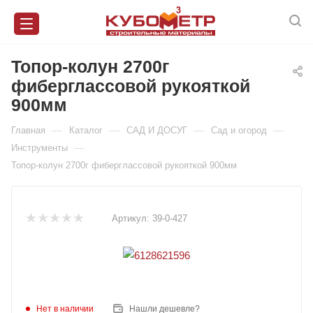
Топор-колун 2700г
фиберглассовой рукояткой
900мм
—
—
—
—
Главная
Каталог
САД И ДОСУГ
Сад и огород
—
Инструменты
Топор-колун 2700г фиберглассовой рукояткой 900мм
Артикул:
39-0-427
Нет в наличии
Нашли дешевле?