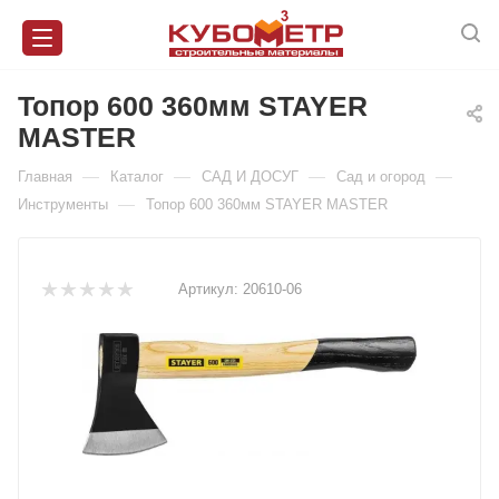
Топор 600 360мм STAYER
MASTER
—
—
—
—
Главная
Каталог
САД И ДОСУГ
Сад и огород
—
Инструменты
Топор 600 360мм STAYER MASTER
Артикул:
20610-06