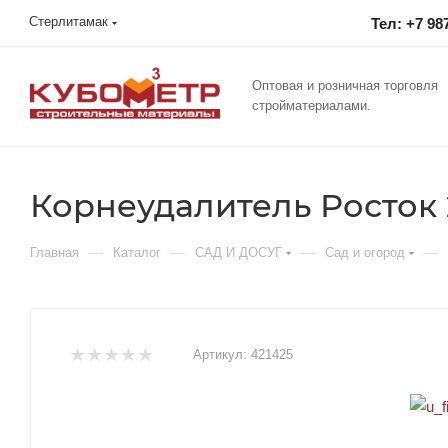
Стерлитамак
Тел: +7 98
Оптовая и розничная торговля
стройматериалами.
Корнеудалитель Росток 
—
—
—
—
Главная
Каталог
САД И ДОСУГ
Сад и огород
Артикул:
421425