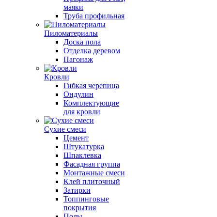
маяки
Труба профильная
Пиломатериалы
Доска пола
Отделка деревом
Пагонаж
Кровли
Гибкая черепица
Ондулин
Комплектующие
для кровли
Сухие смеси
Цемент
Штукатурка
Шпаклевка
Фасадная группа
Монтажные смеси
Клей плиточный
Затирки
Топпинговые
покрытия
Полы