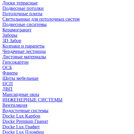
Доски террасные
Подвесные потолки
Потолочные плиты
Светильники для потолочных систем
Подвесные сиситемы
Керамогранит
Заборы
3D Забор
Колпаки и парапеты
Чердачные лестницы
Листовые материалы
Гипсокартон
ОСБ
Фанера
Щиты мебельные
ЦСП
ДВП
Мансардные окна
ИНЖЕНЕРНЫЕ СИСТЕМЫ
Вентиляция
Водосточные системы
Docke Lux Карбон
Docke Premium Гранат
Docke Lux Графит
Docke Lux Пломбир