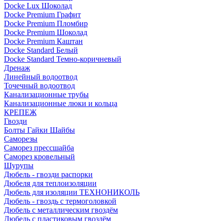
Docke Lux Шоколад
Docke Premium Графит
Docke Premium Пломбир
Docke Premium Шоколад
Docke Premium Каштан
Docke Standard Белый
Docke Standard Темно-коричневый
Дренаж
Линейный водоотвод
Точечный водоотвод
Канализационные трубы
Канализационные люки и кольца
КРЕПЕЖ
Гвозди
Болты Гайки Шайбы
Саморезы
Саморез прессшайба
Саморез кровельный
Шурупы
Дюбель - гвозди распорки
Дюбеля для теплоизоляции
Дюбель для изоляции ТЕХНОНИКОЛЬ
Дюбель - гвоздь с термоголовкой
Дюбель с металлическим гвоздём
Дюбель с пластиковым гвоздём