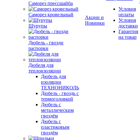
Саморез прессшайба
Условия
Саморез кровельный
оплаты
Акции и
Условия
Новинки
Шурупы
доставки
Гарантия
на товар
Дюбель - гвозди
распорки
Дюбеля для
теплоизоляции
Дюбель для
изоляции
ТЕХНОНИКОЛЬ
Дюбель - гвоздь с
термоголовкой
Дюбель с
металлическим
гвоздём
Дюбель с
пластиковым
гвоздём