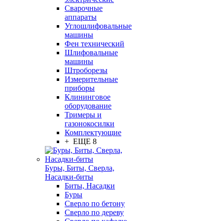
Сварочные
аппараты
Углошлифовальные
машины
Фен технический
Шлифовальные
машины
Штроборезы
Измерительные
приборы
Клининговое
оборудование
Тримеры и
газонокосилки
Комплектующие
+ ЕЩЕ 8
Буры, Биты, Сверла,
Насадки-биты
Биты, Насадки
Буры
Сверло по бетону
Сверло по дереву