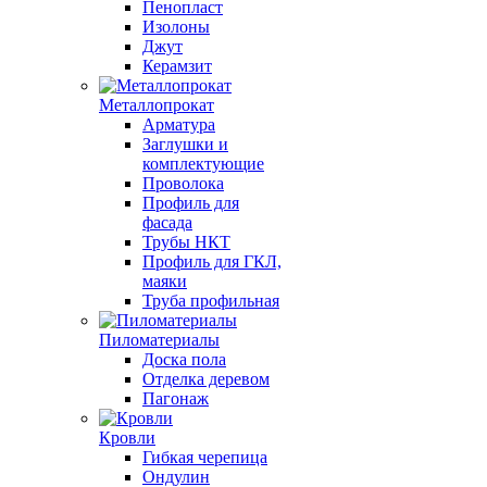
Пенопласт
Изолоны
Джут
Керамзит
Металлопрокат
Арматура
Заглушки и
комплектующие
Проволока
Профиль для
фасада
Трубы НКТ
Профиль для ГКЛ,
маяки
Труба профильная
Пиломатериалы
Доска пола
Отделка деревом
Пагонаж
Кровли
Гибкая черепица
Ондулин