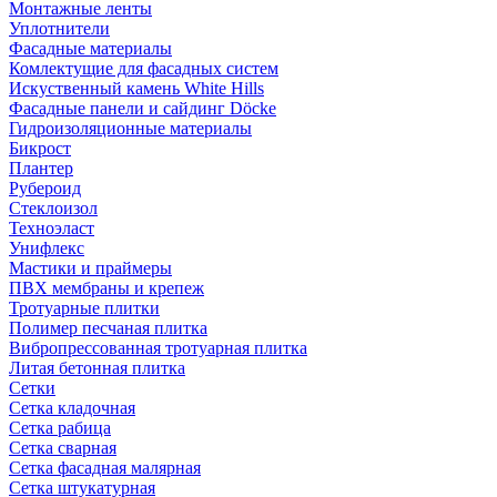
Монтажные ленты
Уплотнители
Фасадные материалы
Комлектущие для фасадных систем
Искуственный камень White Hills
Фасадные панели и сайдинг Döcke
Гидроизоляционные материалы
Бикрост
Плантер
Рубероид
Стеклоизол
Техноэласт
Унифлекс
Мастики и праймеры
ПВХ мембраны и крепеж
Тротуарные плитки
Полимер песчаная плитка
Вибропрессованная тротуарная плитка
Литая бетонная плитка
Сетки
Сетка кладочная
Сетка рабица
Сетка сварная
Сетка фасадная малярная
Сетка штукатурная