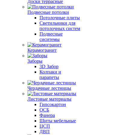
Доски террасные
Подвесные потолки
Потолочные плиты
Светильники для
потолочных систем
Подвесные
сиситемы
Керамогранит
Заборы
3D Забор
Колпаки и
парапеты
Чердачные лестницы
Листовые материалы
Гипсокартон
ОСБ
Фанера
Щиты мебельные
ЦСП
ДВП