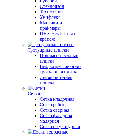
Рубероид
Стеклоизол
Техноэласт
Унифлекс
Мастики и
праймеры
ПВХ мембраны и
крепеж
Тротуарные плитки
Полимер песчаная
плитка
Вибропрессованная
тротуарная плитка
Литая бетонная
плитка
Сетки
Сетка кладочная
Сетка рабица
Сетка сварная
Сетка фасадная
малярная
Сетка штукатурная