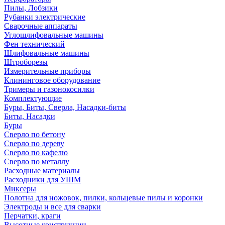
Пилы, Лобзики
Рубанки электрические
Сварочные аппараты
Углошлифовальные машины
Фен технический
Шлифовальные машины
Штроборезы
Измерительные приборы
Клининговое оборудование
Тримеры и газонокосилки
Комплектующие
Буры, Биты, Сверла, Насадки-биты
Биты, Насадки
Буры
Сверло по бетону
Сверло по дереву
Сверло по кафелю
Сверло по металлу
Расходные материалы
Расходники для УШМ
Миксеры
Полотна для ножовок, пилки, кольцевые пилы и коронки
Электроды и все для сварки
Перчатки, краги
Высотные конструкции