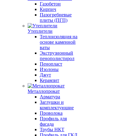
Газобетон
Кирпич
Пазогребневые
плиты (ПГП)
Утеплители
Теплоизоляция на
основе каменной
ваты
Экструзионный
пенополистирол
Пенопласт
Изолоны
Джут
Керамзит
Металлопрокат
Арматура
Заглушки и
комплектующие
Проволока
Профиль для
фасада
Трубы НКТ
Профиль для ГКЛ,