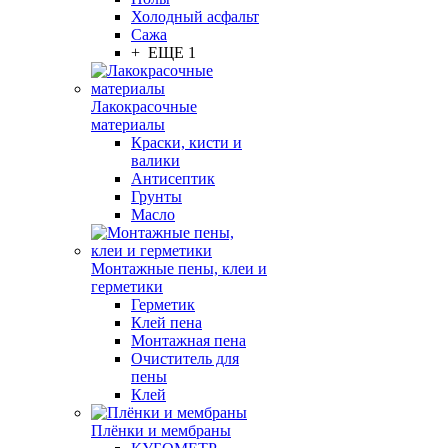
Холодный асфальт
Сажа
+ ЕЩЕ 1
Лакокрасочные
материалы
Краски, кисти и
валики
Антисептик
Грунты
Масло
Монтажные пены, клеи и
герметики
Герметик
Клей пена
Монтажная пена
Очиститель для
пены
Клей
Плёнки и мембраны