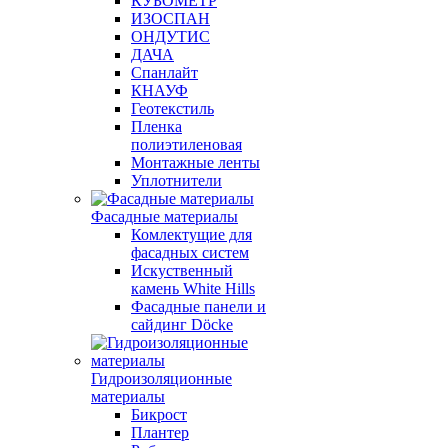
КУБОМЕТР
ИЗОСПАН
ОНДУТИС
ДАЧА
Спанлайт
КНАУФ
Геотекстиль
Пленка
полиэтиленовая
Монтажные ленты
Уплотнители
Фасадные материалы
Комлектущие для
фасадных систем
Искуственный
камень White Hills
Фасадные панели и
сайдинг Döcke
Гидроизоляционные
материалы
Бикрост
Плантер