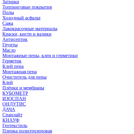
Затирки
Топпинговые покрытия
Полы
Холодный асфальт
Сажа
Лакокрасочные материалы
Краски, кисти и валики
Антисептик
Грунты
Масло
Монтажные пены, клеи и герметики
Герметик
Клей пена
Монтажная пена
Очиститель для пены
Клей
Плёнки и мембраны
КУБОМЕТР
ИЗОСПАН
ОНДУТИС
ДАЧА
Спанлайт
КНАУФ
Геотекстиль
Пленка полиэтиленовая