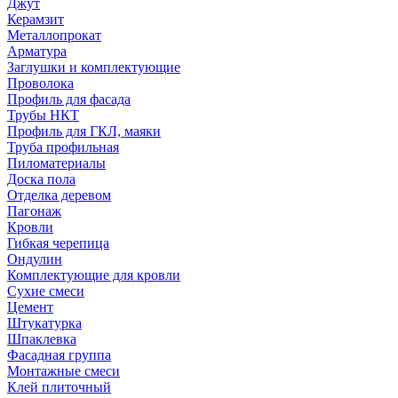
Джут
Керамзит
Металлопрокат
Арматура
Заглушки и комплектующие
Проволока
Профиль для фасада
Трубы НКТ
Профиль для ГКЛ, маяки
Труба профильная
Пиломатериалы
Доска пола
Отделка деревом
Пагонаж
Кровли
Гибкая черепица
Ондулин
Комплектующие для кровли
Сухие смеси
Цемент
Штукатурка
Шпаклевка
Фасадная группа
Монтажные смеси
Клей плиточный