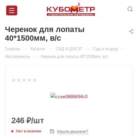
Черенок для лопаты
40*1500мм, в/с
—
—
—
—
Главная
Каталог
САД И ДОСУГ
Сад и огород
—
Инструменты
Черенок для лопаты 40*1500мм, в/с
246
₽
/шт
Нет в наличии
Нашли дешевле?