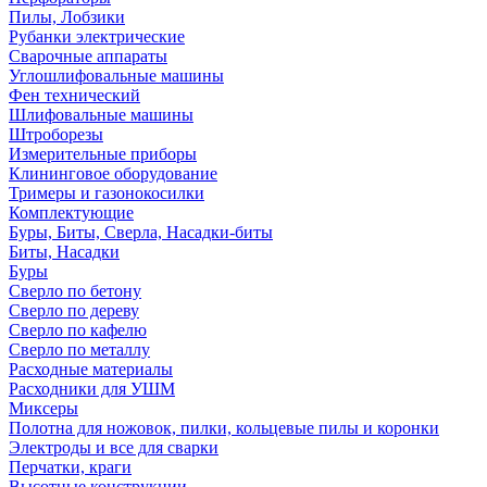
Пилы, Лобзики
Рубанки электрические
Сварочные аппараты
Углошлифовальные машины
Фен технический
Шлифовальные машины
Штроборезы
Измерительные приборы
Клининговое оборудование
Тримеры и газонокосилки
Комплектующие
Буры, Биты, Сверла, Насадки-биты
Биты, Насадки
Буры
Сверло по бетону
Сверло по дереву
Сверло по кафелю
Сверло по металлу
Расходные материалы
Расходники для УШМ
Миксеры
Полотна для ножовок, пилки, кольцевые пилы и коронки
Электроды и все для сварки
Перчатки, краги
Высотные конструкции