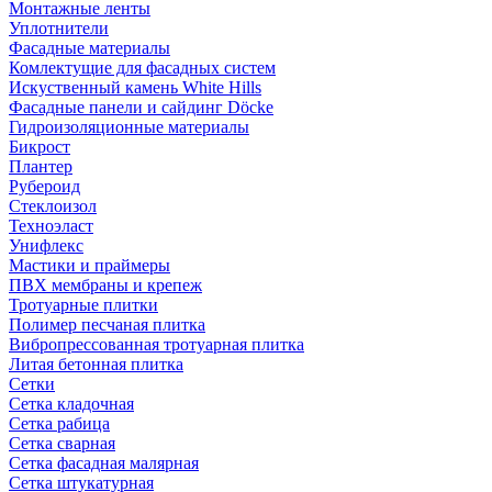
Монтажные ленты
Уплотнители
Фасадные материалы
Комлектущие для фасадных систем
Искуственный камень White Hills
Фасадные панели и сайдинг Döcke
Гидроизоляционные материалы
Бикрост
Плантер
Рубероид
Стеклоизол
Техноэласт
Унифлекс
Мастики и праймеры
ПВХ мембраны и крепеж
Тротуарные плитки
Полимер песчаная плитка
Вибропрессованная тротуарная плитка
Литая бетонная плитка
Сетки
Сетка кладочная
Сетка рабица
Сетка сварная
Сетка фасадная малярная
Сетка штукатурная