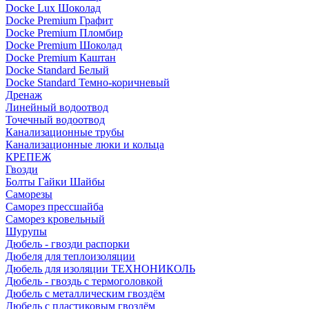
Docke Lux Шоколад
Docke Premium Графит
Docke Premium Пломбир
Docke Premium Шоколад
Docke Premium Каштан
Docke Standard Белый
Docke Standard Темно-коричневый
Дренаж
Линейный водоотвод
Точечный водоотвод
Канализационные трубы
Канализационные люки и кольца
КРЕПЕЖ
Гвозди
Болты Гайки Шайбы
Саморезы
Саморез прессшайба
Саморез кровельный
Шурупы
Дюбель - гвозди распорки
Дюбеля для теплоизоляции
Дюбель для изоляции ТЕХНОНИКОЛЬ
Дюбель - гвоздь с термоголовкой
Дюбель с металлическим гвоздём
Дюбель с пластиковым гвоздём