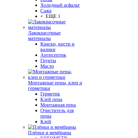
Холодный асфальт
Сажа
+ ЕЩЕ 1
Лакокрасочные
материалы
Краски, кисти и
валики
Антисептик
Грунты
Масло
Монтажные пены, клеи и
герметики
Герметик
Клей пена
Монтажная пена
Очиститель для
пены
Клей
Плёнки и мембраны