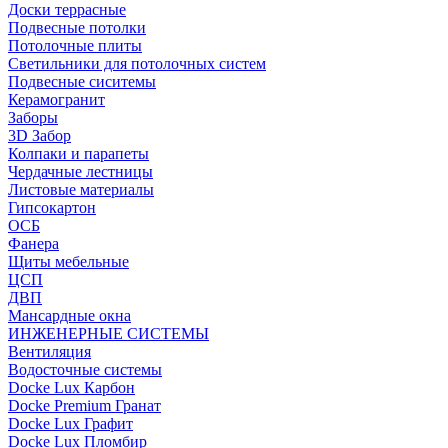
Доски террасные
Подвесные потолки
Потолочные плиты
Светильники для потолочных систем
Подвесные сиситемы
Керамогранит
Заборы
3D Забор
Колпаки и парапеты
Чердачные лестницы
Листовые материалы
Гипсокартон
ОСБ
Фанера
Щиты мебельные
ЦСП
ДВП
Мансардные окна
ИНЖЕНЕРНЫЕ СИСТЕМЫ
Вентиляция
Водосточные системы
Docke Lux Карбон
Docke Premium Гранат
Docke Lux Графит
Docke Lux Пломбир