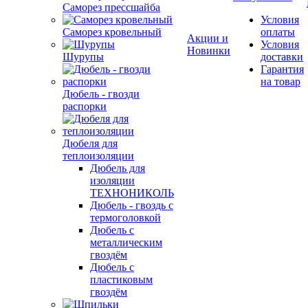
Саморез прессшайба
Условия
Саморез кровельный
оплаты
Акции и
Условия
Новинки
Шурупы
доставки
Гарантия
на товар
Дюбель - гвозди
распорки
Дюбеля для
теплоизоляции
Дюбель для
изоляции
ТЕХНОНИКОЛЬ
Дюбель - гвоздь с
термоголовкой
Дюбель с
металлическим
гвоздём
Дюбель с
пластиковым
гвоздём