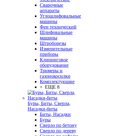
Сварочные
аппараты
Углошлифовальные
машины
Фен технический
Шлифовальные
машины
Штроборезы
Измерительные
приборы
Клининговое
оборудование
Тримеры и
газонокосилки
Комплектующие
+ ЕЩЕ 8
Буры, Биты, Сверла,
Насадки-биты
Биты, Насадки
Буры
Сверло по бетону
Сверло по дереву