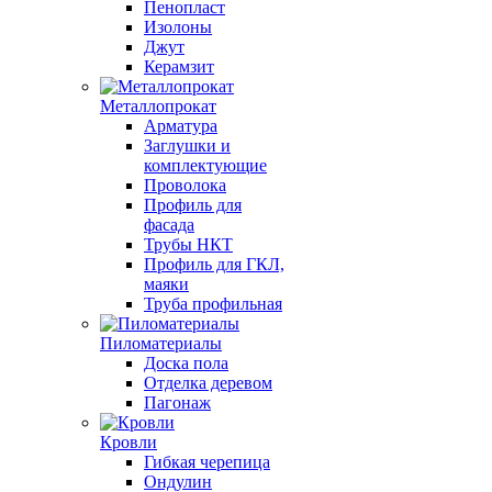
Пенопласт
Изолоны
Джут
Керамзит
Металлопрокат
Арматура
Заглушки и
комплектующие
Проволока
Профиль для
фасада
Трубы НКТ
Профиль для ГКЛ,
маяки
Труба профильная
Пиломатериалы
Доска пола
Отделка деревом
Пагонаж
Кровли
Гибкая черепица
Ондулин