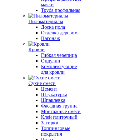
маяки
Труба профильная
Пиломатериалы
Доска пола
Отделка деревом
Пагонаж
Кровли
Гибкая черепица
Ондулин
Комплектующие
для кровли
Сухие смеси
Цемент
Штукатурка
Шпаклевка
Фасадная группа
Монтажные смеси
Клей плиточный
Затирки
Топпинговые
покрытия
Полы