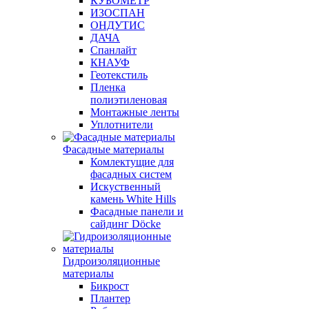
КУБОМЕТР
ИЗОСПАН
ОНДУТИС
ДАЧА
Спанлайт
КНАУФ
Геотекстиль
Пленка
полиэтиленовая
Монтажные ленты
Уплотнители
Фасадные материалы
Комлектущие для
фасадных систем
Искуственный
камень White Hills
Фасадные панели и
сайдинг Döcke
Гидроизоляционные
материалы
Бикрост
Плантер