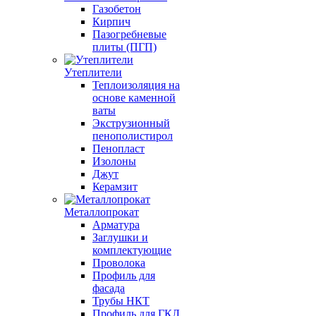
Газобетон
Кирпич
Пазогребневые
плиты (ПГП)
Утеплители
Теплоизоляция на
основе каменной
ваты
Экструзионный
пенополистирол
Пенопласт
Изолоны
Джут
Керамзит
Металлопрокат
Арматура
Заглушки и
комплектующие
Проволока
Профиль для
фасада
Трубы НКТ
Профиль для ГКЛ,