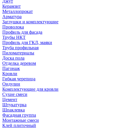
Джут
Керамзит
Металлопрокат
Арматура
Заглушки и комплектующие
Проволока
Профиль для фасада
Трубы НКТ
Профиль для ГКЛ, маяки
Труба профильная
Пиломатериалы
Доска пола
Отделка деревом
Пагонаж
Кровли
Гибкая черепица
Ондулин
Комплектующие для кровли
Сухие смеси
Цемент
Штукатурка
Шпаклевка
Фасадная группа
Монтажные смеси
Клей плиточный