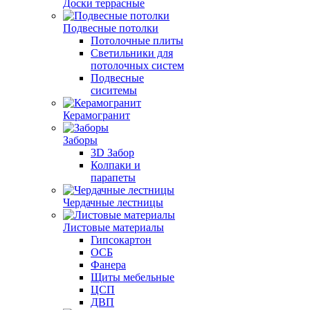
Доски террасные
Подвесные потолки
Потолочные плиты
Светильники для
потолочных систем
Подвесные
сиситемы
Керамогранит
Заборы
3D Забор
Колпаки и
парапеты
Чердачные лестницы
Листовые материалы
Гипсокартон
ОСБ
Фанера
Щиты мебельные
ЦСП
ДВП