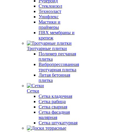
Рубероид
Стеклоизол
Техноэласт
Унифлекс
Мастики и
праймеры
ПВХ мембраны и
крепеж
Тротуарные плитки
Полимер песчаная
плитка
Вибропрессованная
тротуарная плитка
Литая бетонная
плитка
Сетки
Сетка кладочная
Сетка рабица
Сетка сварная
Сетка фасадная
малярная
Сетка штукатурная