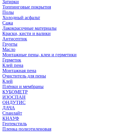
Затирки
Топпинговые покрытия
Полы
Холодный асфальт
Сажа
Лакокрасочные материалы
Краски, кисти и валики
Антисептик
Грунты
Масло
Монтажные пены, клеи и герметики
Герметик
Клей пена
Монтажная пена
Очиститель для пены
Клей
Плёнки и мембраны
КУБОМЕТР
ИЗОСПАН
ОНДУТИС
ДАЧА
Спанлайт
КНАУФ
Геотекстиль
Пленка полиэтиленовая