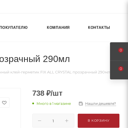
ПОКУПАТЕЛЮ
КОМПАНИЯ
КОНТАКТЫ
0
розрачный 290мл
0
ный клей-герметик FIX ALL CRYSTAL прозрачный 290мл
738
₽
/шт
Много
в 1 магазине
Нашли дешевле?
В КОРЗИНУ