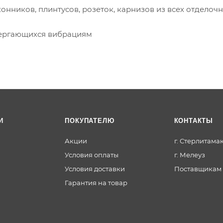
онников, плинтусов, розеток, карнизов из всех отделоч
вергающихся вибрациям
И
ПОКУПАТЕЛЮ
КОНТАКТЫ
Акции
г. Стерлитама
Условия оплаты
г. Мелеуз
Условия доставки
Поставщикам
Гарантия на товар