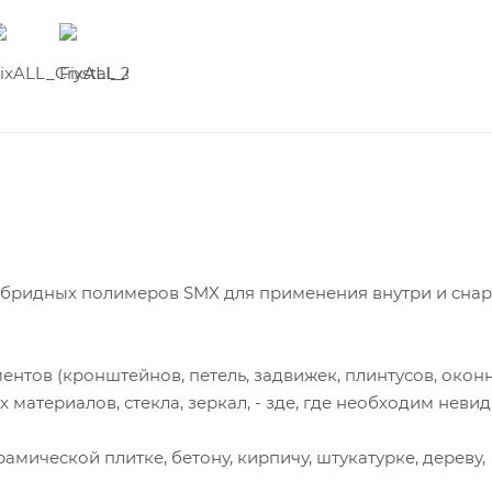
ибридных полимеров SMX для применения внутри и сна
нтов (кронштейнов, петель, задвижек, плинтусов, окон
ых материалов, стекла, зеркал, - зде, где необходим неви
амической плитке, бетону, кирпичу, штукатурке, дереву,