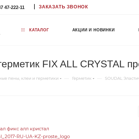
ЗАКАЗАТЬ ЗВОНОК
87 47-222-11
КАТАЛОГ
АКЦИИ И НОВИНКИ
.
ерметик FIX ALL CRYSTAL п
—
—
ые пены, клеи и герметики
Герметик
SOUDAL Эластич