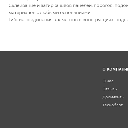
Склеивание и затирка швов панелей, порогов, подок
материалов с любыми основаниями
Гибкие соединения элементов в конструкциях, под
О КОМПАНИ
О нас
Отзывы
Документы
Техноблог