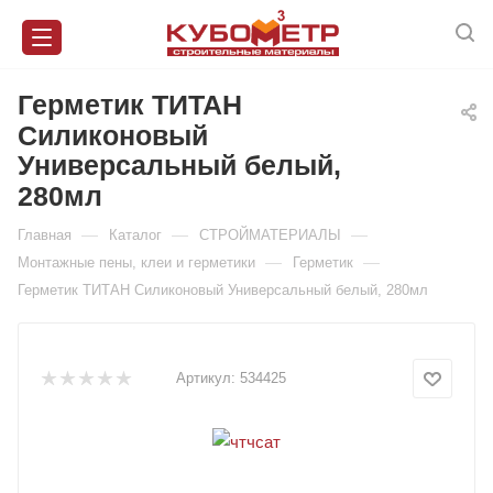
Герметик ТИТАН
Силиконовый
Универсальный белый,
280мл
—
—
—
Главная
Каталог
СТРОЙМАТЕРИАЛЫ
—
—
Монтажные пены, клеи и герметики
Герметик
Герметик ТИТАН Силиконовый Универсальный белый, 280мл
Артикул:
534425