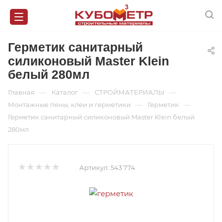
Герметик санитарный
силиконовый Master Klein
белый 280мл
—
—
—
Главная
Каталог
СТРОЙМАТЕРИАЛЫ
—
—
Монтажные пены, клеи и герметики
Герметик
Герметик санитарный силиконовый Master Klein белый
280мл
Артикул:
543 774