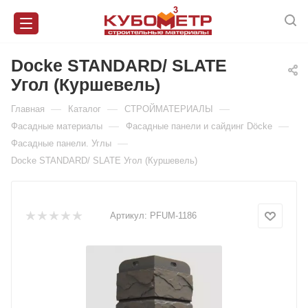
Docke STANDARD/ SLATE
Угол (Куршевель)
—
—
—
Главная
Каталог
СТРОЙМАТЕРИАЛЫ
—
—
Фасадные материалы
Фасадные панели и сайдинг Döcke
—
Фасадные панели. Углы
Docke STANDARD/ SLATE Угол (Куршевель)
Артикул:
PFUM-1186