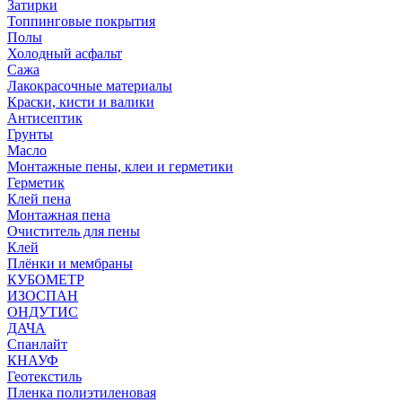
Затирки
Топпинговые покрытия
Полы
Холодный асфальт
Сажа
Лакокрасочные материалы
Краски, кисти и валики
Антисептик
Грунты
Масло
Монтажные пены, клеи и герметики
Герметик
Клей пена
Монтажная пена
Очиститель для пены
Клей
Плёнки и мембраны
КУБОМЕТР
ИЗОСПАН
ОНДУТИС
ДАЧА
Спанлайт
КНАУФ
Геотекстиль
Пленка полиэтиленовая