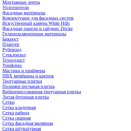
Монтажные ленты
Уплотнители
Фасадные материалы
Комлектущие для фасадных систем
Искуственный камень White Hills
Фасадные панели и сайдинг Döcke
Гидроизоляционные материалы
Бикрост
Плантер
Рубероид
Стеклоизол
Техноэласт
Унифлекс
Мастики и праймеры
ПВХ мембраны и крепеж
Тротуарные плитки
Полимер песчаная плитка
Вибропрессованная тротуарная плитка
Литая бетонная плитка
Сетки
Сетка кладочная
Сетка рабица
Сетка сварная
Сетка фасадная малярная
Сетка штукатурная