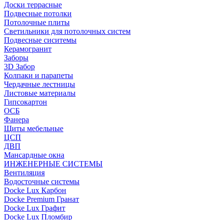
Доски террасные
Подвесные потолки
Потолочные плиты
Светильники для потолочных систем
Подвесные сиситемы
Керамогранит
Заборы
3D Забор
Колпаки и парапеты
Чердачные лестницы
Листовые материалы
Гипсокартон
ОСБ
Фанера
Щиты мебельные
ЦСП
ДВП
Мансардные окна
ИНЖЕНЕРНЫЕ СИСТЕМЫ
Вентиляция
Водосточные системы
Docke Lux Карбон
Docke Premium Гранат
Docke Lux Графит
Docke Lux Пломбир