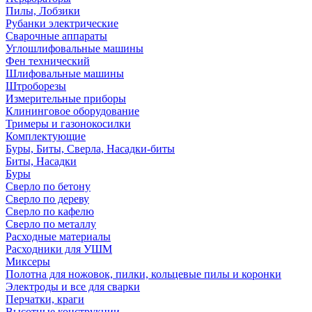
Пилы, Лобзики
Рубанки электрические
Сварочные аппараты
Углошлифовальные машины
Фен технический
Шлифовальные машины
Штроборезы
Измерительные приборы
Клининговое оборудование
Тримеры и газонокосилки
Комплектующие
Буры, Биты, Сверла, Насадки-биты
Биты, Насадки
Буры
Сверло по бетону
Сверло по дереву
Сверло по кафелю
Сверло по металлу
Расходные материалы
Расходники для УШМ
Миксеры
Полотна для ножовок, пилки, кольцевые пилы и коронки
Электроды и все для сварки
Перчатки, краги
Высотные конструкции