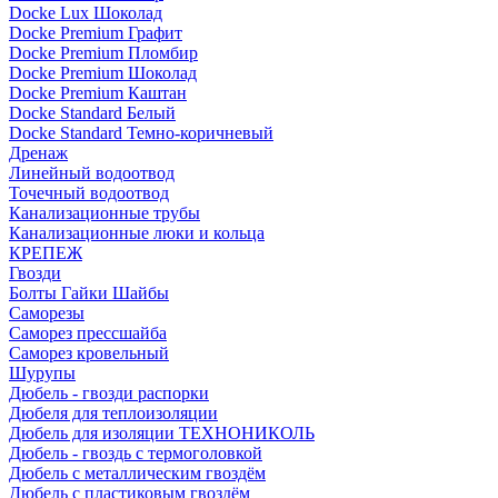
Docke Lux Шоколад
Docke Premium Графит
Docke Premium Пломбир
Docke Premium Шоколад
Docke Premium Каштан
Docke Standard Белый
Docke Standard Темно-коричневый
Дренаж
Линейный водоотвод
Точечный водоотвод
Канализационные трубы
Канализационные люки и кольца
КРЕПЕЖ
Гвозди
Болты Гайки Шайбы
Саморезы
Саморез прессшайба
Саморез кровельный
Шурупы
Дюбель - гвозди распорки
Дюбеля для теплоизоляции
Дюбель для изоляции ТЕХНОНИКОЛЬ
Дюбель - гвоздь с термоголовкой
Дюбель с металлическим гвоздём
Дюбель с пластиковым гвоздём