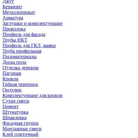
Джут
Керамзит
Металлопрокат
Арматура
Заглушки и комплектующие
Проволока
Профиль для фасада
Трубы НКТ
Профиль для ГКЛ, маяки
Труба профильная
Пиломатериалы
Доска пола
Отделка деревом
Пагонаж
Кровли
Гибкая черепица
Ондулин
Комплектующие для кровли
Сухие смеси
Цемент
Штукатурка
Шпаклевка
Фасадная группа
Монтажные смеси
Клей плиточный