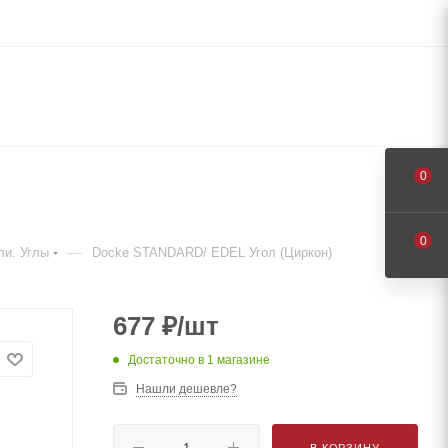
0
0
—
ли. Углы
Docke STANDARD/ EDEL Угол (Циркон)
677
₽
/шт
Достаточно
в 1 магазине
Нашли дешевле?
В КОРЗИНУ