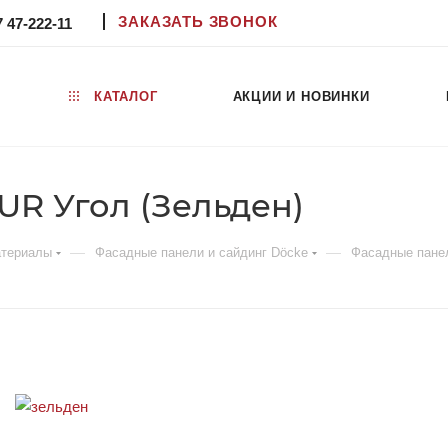
ЗАКАЗАТЬ ЗВОНОК
7 47-222-11
КАТАЛОГ
АКЦИИ И НОВИНКИ
R Угол (Зельден)
—
—
атериалы
Фасадные панели и сайдинг Döcke
Фасадные пане