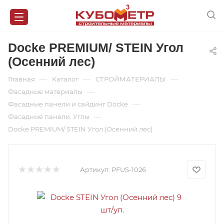
Docke PREMIUM/ STEIN Угол
(Осенний лес)
—
—
—
Главная
Каталог
СТРОЙМАТЕРИАЛЫ
—
Фасадные материалы
—
Фасадные панели и сайдинг Döcke
—
Фасадные панели. Углы
Docke PREMIUM/ STEIN Угол (Осенний лес)
Артикул:
PFUS-1026