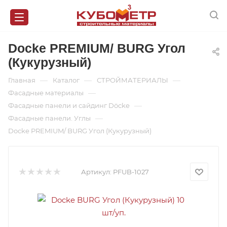
Docke PREMIUM/ BURG Угол
(Кукурузный)
—
—
—
Главная
Каталог
СТРОЙМАТЕРИАЛЫ
—
Фасадные материалы
—
Фасадные панели и сайдинг Döcke
—
Фасадные панели. Углы
Docke PREMIUM/ BURG Угол (Кукурузный)
Артикул:
PFUB-1027