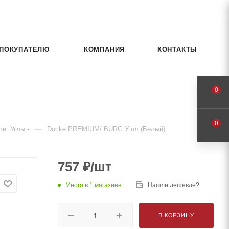
ПОКУПАТЕЛЮ
КОМПАНИЯ
КОНТАКТЫ
0
0
—
ли. Углы
Docke PREMIUM/ BURG Угол (Белый)
757
₽
/шт
Много
в 1 магазине
Нашли дешевле?
В КОРЗИНУ