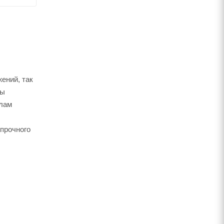
ений, так
бы
глам
прочного