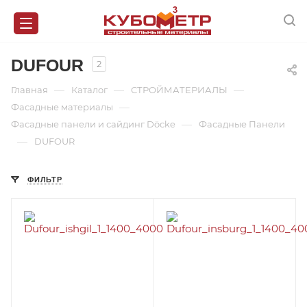
DUFOUR
2
—
—
—
Главная
Каталог
СТРОЙМАТЕРИАЛЫ
—
Фасадные материалы
—
Фасадные панели и сайдинг Döcke
Фасадные Панели
—
DUFOUR
ФИЛЬТР