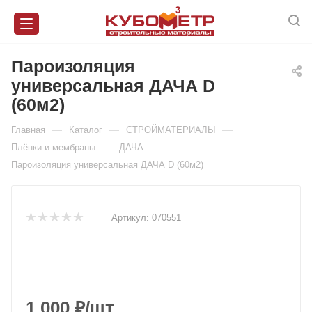
Пароизоляция
универсальная ДАЧА D
(60м2)
—
—
—
Главная
Каталог
СТРОЙМАТЕРИАЛЫ
—
—
Плёнки и мембраны
ДАЧА
Пароизоляция универсальная ДАЧА D (60м2)
Артикул:
070551
1 000
₽
/шт