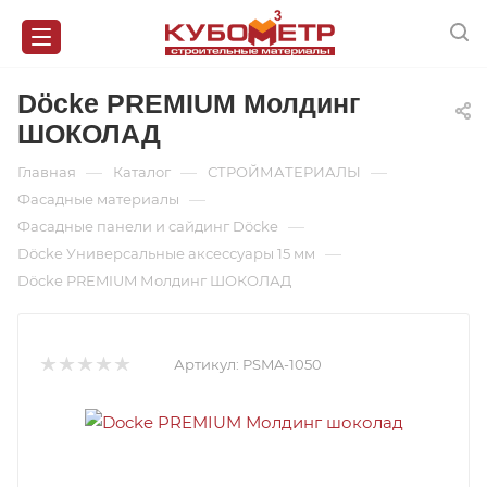
Döcke PREMIUM Молдинг
ШОКОЛАД
—
—
—
Главная
Каталог
СТРОЙМАТЕРИАЛЫ
—
Фасадные материалы
—
Фасадные панели и сайдинг Döcke
—
Döcke Универсальные аксессуары 15 мм
Döcke PREMIUM Молдинг ШОКОЛАД
Артикул:
PSMA-1050