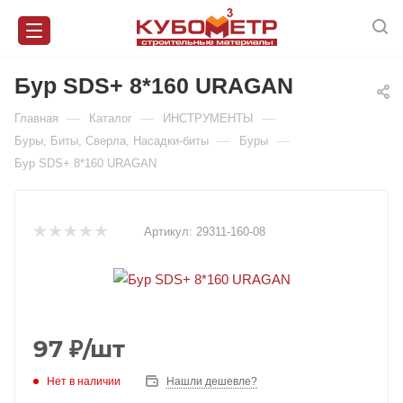
Бур SDS+ 8*160 URAGAN
—
—
—
Главная
Каталог
ИНСТРУМЕНТЫ
—
—
Буры, Биты, Сверла, Насадки-биты
Буры
Бур SDS+ 8*160 URAGAN
Артикул:
29311-160-08
97
₽
/шт
Нет в наличии
Нашли дешевле?