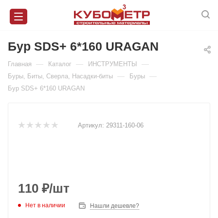
Бур SDS+ 6*160 URAGAN
—
—
—
Главная
Каталог
ИНСТРУМЕНТЫ
—
—
Буры, Биты, Сверла, Насадки-биты
Буры
Бур SDS+ 6*160 URAGAN
Артикул:
29311-160-06
110
₽
/шт
Нет в наличии
Нашли дешевле?