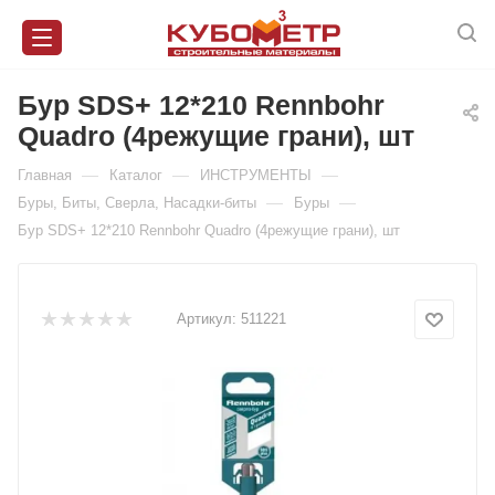
Бур SDS+ 12*210 Rennbohr
Quadro (4режущие грани), шт
—
—
—
Главная
Каталог
ИНСТРУМЕНТЫ
—
—
Буры, Биты, Сверла, Насадки-биты
Буры
Бур SDS+ 12*210 Rennbohr Quadro (4режущие грани), шт
Артикул:
511221