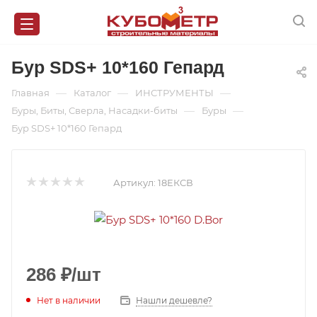
Бур SDS+ 10*160 Гепард
—
—
—
Главная
Каталог
ИНСТРУМЕНТЫ
—
—
Буры, Биты, Сверла, Насадки-биты
Буры
Бур SDS+ 10*160 Гепард
Артикул:
18ЕКСВ
286
₽
/шт
Нет в наличии
Нашли дешевле?