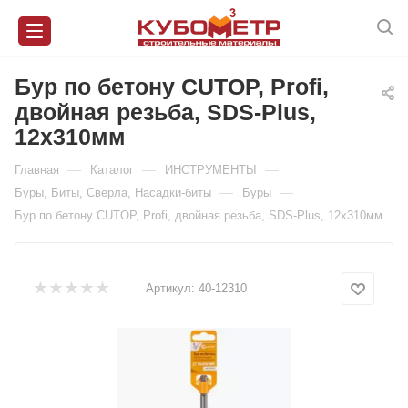
Бур по бетону CUTOP, Profi,
двойная резьба, SDS-Plus,
12х310мм
—
—
—
Главная
Каталог
ИНСТРУМЕНТЫ
—
—
Буры, Биты, Сверла, Насадки-биты
Буры
Бур по бетону CUTOP, Profi, двойная резьба, SDS-Plus, 12х310мм
Артикул:
40-12310