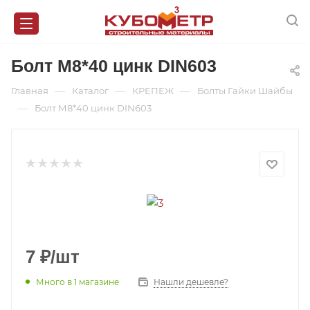
Болт М8*40 цинк DIN603
—
—
—
Главная
Каталог
КРЕПЕЖ
Болты Гайки Шайбы
—
Болт М8*40 цинк DIN603
7
₽
/шт
Много
в 1 магазине
Нашли дешевле?