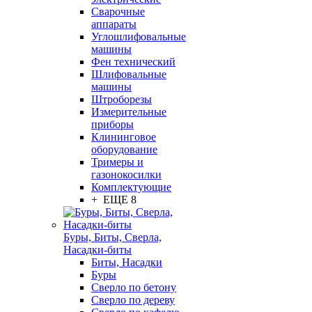
Сварочные
аппараты
Углошлифовальные
машины
Фен технический
Шлифовальные
машины
Штроборезы
Измерительные
приборы
Клининговое
оборудование
Тримеры и
газонокосилки
Комплектующие
+ ЕЩЕ 8
Буры, Биты, Сверла,
Насадки-биты
Биты, Насадки
Буры
Сверло по бетону
Сверло по дереву