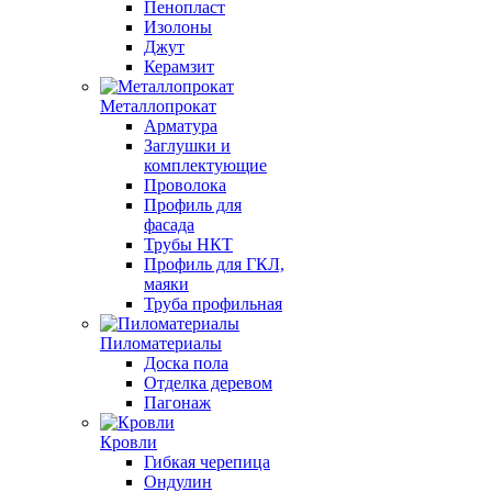
Пенопласт
Изолоны
Джут
Керамзит
Металлопрокат
Арматура
Заглушки и
комплектующие
Проволока
Профиль для
фасада
Трубы НКТ
Профиль для ГКЛ,
маяки
Труба профильная
Пиломатериалы
Доска пола
Отделка деревом
Пагонаж
Кровли
Гибкая черепица
Ондулин