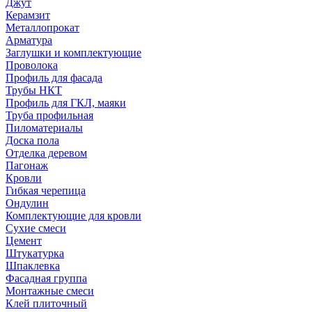
Джут
Керамзит
Металлопрокат
Арматура
Заглушки и комплектующие
Проволока
Профиль для фасада
Трубы НКТ
Профиль для ГКЛ, маяки
Труба профильная
Пиломатериалы
Доска пола
Отделка деревом
Пагонаж
Кровли
Гибкая черепица
Ондулин
Комплектующие для кровли
Сухие смеси
Цемент
Штукатурка
Шпаклевка
Фасадная группа
Монтажные смеси
Клей плиточный