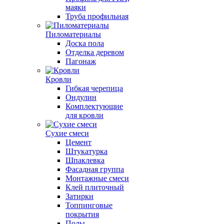
маяки
Труба профильная
Пиломатериалы
Доска пола
Отделка деревом
Пагонаж
Кровли
Гибкая черепица
Ондулин
Комплектующие
для кровли
Сухие смеси
Цемент
Штукатурка
Шпаклевка
Фасадная группа
Монтажные смеси
Клей плиточный
Затирки
Топпинговые
покрытия
Полы