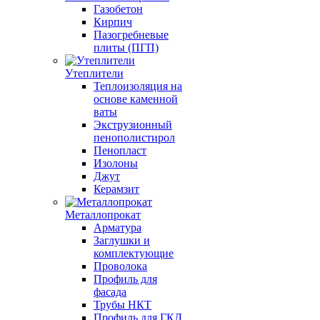
Газобетон
Кирпич
Пазогребневые
плиты (ПГП)
Утеплители
Теплоизоляция на
основе каменной
ваты
Экструзионный
пенополистирол
Пенопласт
Изолоны
Джут
Керамзит
Металлопрокат
Арматура
Заглушки и
комплектующие
Проволока
Профиль для
фасада
Трубы НКТ
Профиль для ГКЛ,