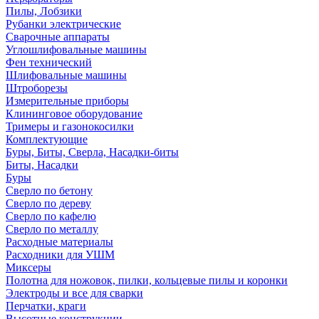
Пилы, Лобзики
Рубанки электрические
Сварочные аппараты
Углошлифовальные машины
Фен технический
Шлифовальные машины
Штроборезы
Измерительные приборы
Клининговое оборудование
Тримеры и газонокосилки
Комплектующие
Буры, Биты, Сверла, Насадки-биты
Биты, Насадки
Буры
Сверло по бетону
Сверло по дереву
Сверло по кафелю
Сверло по металлу
Расходные материалы
Расходники для УШМ
Миксеры
Полотна для ножовок, пилки, кольцевые пилы и коронки
Электроды и все для сварки
Перчатки, краги
Высотные конструкции