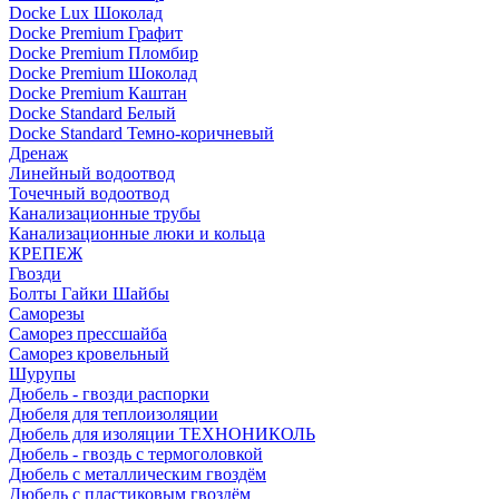
Docke Lux Шоколад
Docke Premium Графит
Docke Premium Пломбир
Docke Premium Шоколад
Docke Premium Каштан
Docke Standard Белый
Docke Standard Темно-коричневый
Дренаж
Линейный водоотвод
Точечный водоотвод
Канализационные трубы
Канализационные люки и кольца
КРЕПЕЖ
Гвозди
Болты Гайки Шайбы
Саморезы
Саморез прессшайба
Саморез кровельный
Шурупы
Дюбель - гвозди распорки
Дюбеля для теплоизоляции
Дюбель для изоляции ТЕХНОНИКОЛЬ
Дюбель - гвоздь с термоголовкой
Дюбель с металлическим гвоздём
Дюбель с пластиковым гвоздём