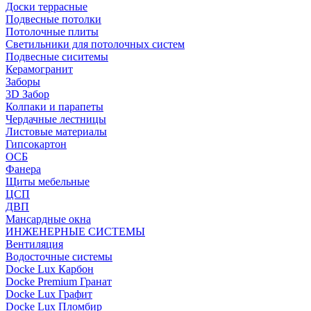
Доски террасные
Подвесные потолки
Потолочные плиты
Светильники для потолочных систем
Подвесные сиситемы
Керамогранит
Заборы
3D Забор
Колпаки и парапеты
Чердачные лестницы
Листовые материалы
Гипсокартон
ОСБ
Фанера
Щиты мебельные
ЦСП
ДВП
Мансардные окна
ИНЖЕНЕРНЫЕ СИСТЕМЫ
Вентиляция
Водосточные системы
Docke Lux Карбон
Docke Premium Гранат
Docke Lux Графит
Docke Lux Пломбир