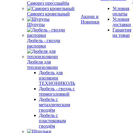
Саморез прессшайба
Условия
Саморез кровельный
оплаты
Акции и
Условия
Новинки
Шурупы
доставки
Гарантия
на товар
Дюбель - гвозди
распорки
Дюбеля для
теплоизоляции
Дюбель для
изоляции
ТЕХНОНИКОЛЬ
Дюбель - гвоздь с
термоголовкой
Дюбель с
металлическим
гвоздём
Дюбель с
пластиковым
гвоздём