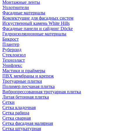
Монтажные ленты
Уплотнители
Фасадные материалы
Комлектущие для фасадных систем
Искуственный камень White Hills
Фасадные панели и сайдинг Döcke
Гидроизоляционные материалы
Бикрост
Плантер
Рубероид
Стеклоизол
Техноэласт
Унифлекс
Мастики и праймеры
ПВХ мембраны и крепеж
Тротуарные плитки
Полимер песчаная плитка
Вибропрессованная тротуарная плитка
Литая бетонная плитка
Сетки
Сетка кладочная
Сетка рабица
Сетка сварная
Сетка фасадная малярная
Сетка штукатурная