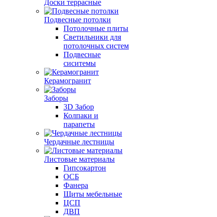
Доски террасные
Подвесные потолки
Потолочные плиты
Светильники для
потолочных систем
Подвесные
сиситемы
Керамогранит
Заборы
3D Забор
Колпаки и
парапеты
Чердачные лестницы
Листовые материалы
Гипсокартон
ОСБ
Фанера
Щиты мебельные
ЦСП
ДВП