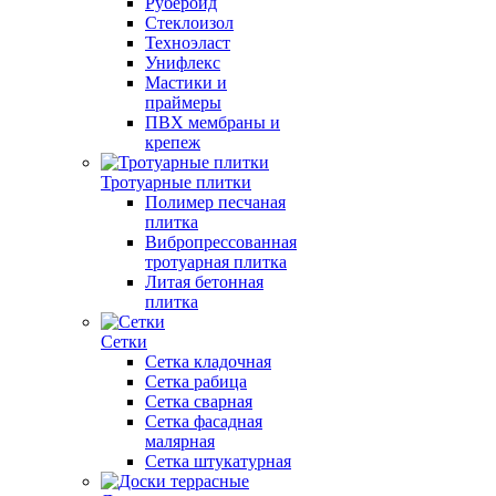
Рубероид
Стеклоизол
Техноэласт
Унифлекс
Мастики и
праймеры
ПВХ мембраны и
крепеж
Тротуарные плитки
Полимер песчаная
плитка
Вибропрессованная
тротуарная плитка
Литая бетонная
плитка
Сетки
Сетка кладочная
Сетка рабица
Сетка сварная
Сетка фасадная
малярная
Сетка штукатурная