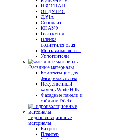
КУБОМЕТР
ИЗОСПАН
ОНДУТИС
ДАЧА
Спанлайт
КНАУФ
Геотекстиль
Пленка
полиэтиленовая
Монтажные ленты
Уплотнители
Фасадные материалы
Комлектущие для
фасадных систем
Искуственный
камень White Hills
Фасадные панели и
сайдинг Döcke
Гидроизоляционные
материалы
Бикрост
Плантер