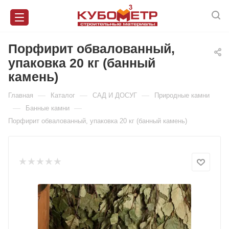
Порфирит обвалованный,
упаковка 20 кг (банный
камень)
—
—
—
Главная
Каталог
САД И ДОСУГ
Природные камни
—
—
Банные камни
Порфирит обвалованный, упаковка 20 кг (банный камень)