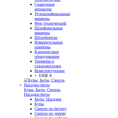
Сварочные
аппараты
Углошлифовальные
машины
Фен технический
Шлифовальные
машины
Штроборезы
Измерительные
приборы
Клининговое
оборудование
Тримеры и
газонокосилки
Комплектующие
+ ЕЩЕ 8
Буры, Биты, Сверла,
Насадки-биты
Биты, Насадки
Буры
Сверло по бетону
Сверло по дереву