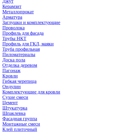
Джут
Керамзит
Металлопрокат
Арматура
Заглушки и комплектующие
Проволока
Профиль для фасада
Трубы НКТ
Профиль для ГКЛ, маяки
Труба профильная
Пиломатериалы
Доска пола
Отделка деревом
Пагонаж
Кровли
Гибкая черепица
Ондулин
Комплектующие для кровли
Сухие смеси
Цемент
Штукатурка
Шпаклевка
Фасадная группа
Монтажные смеси
Клей плиточный