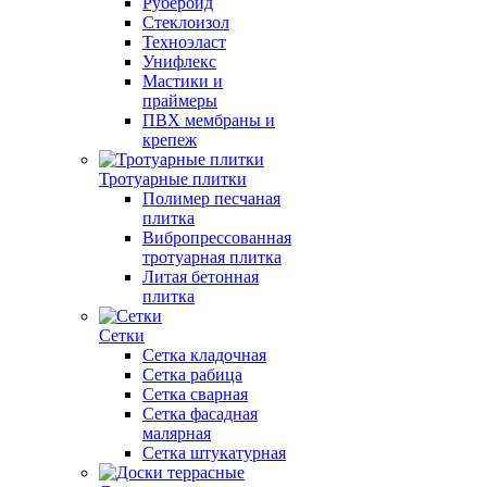
Рубероид
Стеклоизол
Техноэласт
Унифлекс
Мастики и
праймеры
ПВХ мембраны и
крепеж
Тротуарные плитки
Полимер песчаная
плитка
Вибропрессованная
тротуарная плитка
Литая бетонная
плитка
Сетки
Сетка кладочная
Сетка рабица
Сетка сварная
Сетка фасадная
малярная
Сетка штукатурная