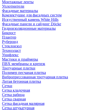
Монтажные ленты
Уплотнители
Фасадные материалы
Комлектущие для фасадных систем
Искуственный камень White Hills
Фасадные панели и сайдинг Döcke
Гидроизоляционные материалы
Бикрост
Плантер
Рубероид
Стеклоизол
Техноэласт
Унифлекс
Мастики и праймеры
ПВХ мембраны и крепеж
Тротуарные плитки
Полимер песчаная плитка
Вибропрессованная тротуарная плитка
Литая бетонная плитка
Сетки
Сетка кладочная
Сетка рабица
Сетка сварная
Сетка фасадная малярная
Сетка штукатурная