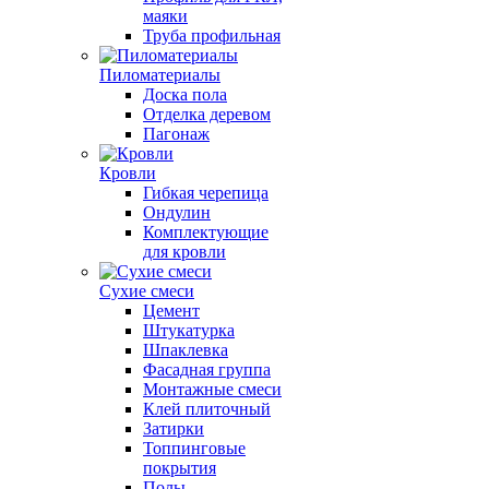
маяки
Труба профильная
Пиломатериалы
Доска пола
Отделка деревом
Пагонаж
Кровли
Гибкая черепица
Ондулин
Комплектующие
для кровли
Сухие смеси
Цемент
Штукатурка
Шпаклевка
Фасадная группа
Монтажные смеси
Клей плиточный
Затирки
Топпинговые
покрытия
Полы