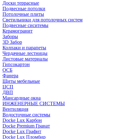
Доски террасные
Подвесные потолки
Потолочные плиты
Светильники для потолочных систем
Подвесные сиситемы
Керамогранит
Заборы
3D Забор
Колпаки и парапеты
Чердачные лестницы
Листовые материалы
Гипсокартон
ОСБ
Фанера
Щиты мебельные
ЦСП
ДВП
Мансардные окна
ИНЖЕНЕРНЫЕ СИСТЕМЫ
Вентиляция
Водосточные системы
Docke Lux Карбон
Docke Premium Гранат
Docke Lux Графит
Docke Lux Пломбир