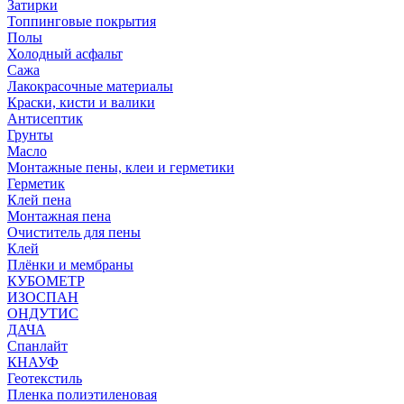
Затирки
Топпинговые покрытия
Полы
Холодный асфальт
Сажа
Лакокрасочные материалы
Краски, кисти и валики
Антисептик
Грунты
Масло
Монтажные пены, клеи и герметики
Герметик
Клей пена
Монтажная пена
Очиститель для пены
Клей
Плёнки и мембраны
КУБОМЕТР
ИЗОСПАН
ОНДУТИС
ДАЧА
Спанлайт
КНАУФ
Геотекстиль
Пленка полиэтиленовая