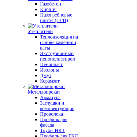
Газобетон
Кирпич
Пазогребневые
плиты (ПГП)
Утеплители
Теплоизоляция на
основе каменной
ваты
Экструзионный
пенополистирол
Пенопласт
Изолоны
Джут
Керамзит
Металлопрокат
Арматура
Заглушки и
комплектующие
Проволока
Профиль для
фасада
Трубы НКТ
Профиль для ГКЛ,