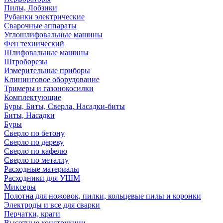
Пилы, Лобзики
Рубанки электрические
Сварочные аппараты
Углошлифовальные машины
Фен технический
Шлифовальные машины
Штроборезы
Измерительные приборы
Клининговое оборудование
Тримеры и газонокосилки
Комплектующие
Буры, Биты, Сверла, Насадки-биты
Биты, Насадки
Буры
Сверло по бетону
Сверло по дереву
Сверло по кафелю
Сверло по металлу
Расходные материалы
Расходники для УШМ
Миксеры
Полотна для ножовок, пилки, кольцевые пилы и коронки
Электроды и все для сварки
Перчатки, краги
Высотные конструкции