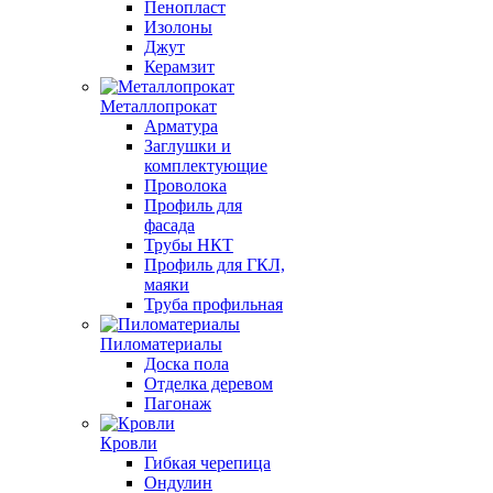
Пенопласт
Изолоны
Джут
Керамзит
Металлопрокат
Арматура
Заглушки и
комплектующие
Проволока
Профиль для
фасада
Трубы НКТ
Профиль для ГКЛ,
маяки
Труба профильная
Пиломатериалы
Доска пола
Отделка деревом
Пагонаж
Кровли
Гибкая черепица
Ондулин