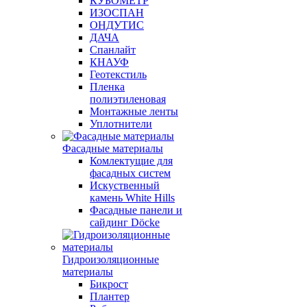
КУБОМЕТР
ИЗОСПАН
ОНДУТИС
ДАЧА
Спанлайт
КНАУФ
Геотекстиль
Пленка
полиэтиленовая
Монтажные ленты
Уплотнители
Фасадные материалы
Комлектущие для
фасадных систем
Искуственный
камень White Hills
Фасадные панели и
сайдинг Döcke
Гидроизоляционные
материалы
Бикрост
Плантер