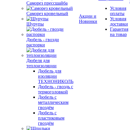
Саморез прессшайба
Условия
Саморез кровельный
оплаты
Акции и
Условия
Новинки
Шурупы
доставки
Гарантия
на товар
Дюбель - гвозди
распорки
Дюбеля для
теплоизоляции
Дюбель для
изоляции
ТЕХНОНИКОЛЬ
Дюбель - гвоздь с
термоголовкой
Дюбель с
металлическим
гвоздём
Дюбель с
пластиковым
гвоздём