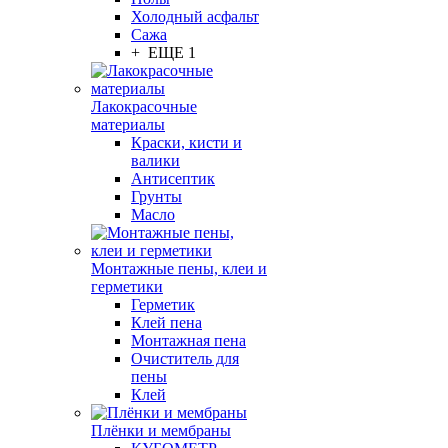
Холодный асфальт
Сажа
+ ЕЩЕ 1
Лакокрасочные
материалы
Краски, кисти и
валики
Антисептик
Грунты
Масло
Монтажные пены, клеи и
герметики
Герметик
Клей пена
Монтажная пена
Очиститель для
пены
Клей
Плёнки и мембраны