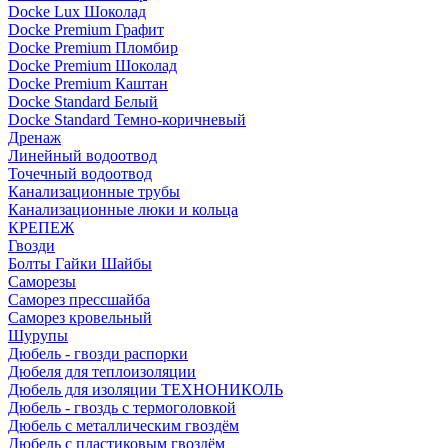
Docke Lux Шоколад
Docke Premium Графит
Docke Premium Пломбир
Docke Premium Шоколад
Docke Premium Каштан
Docke Standard Белый
Docke Standard Темно-коричневый
Дренаж
Линейный водоотвод
Точечный водоотвод
Канализационные трубы
Канализационные люки и кольца
КРЕПЕЖ
Гвозди
Болты Гайки Шайбы
Саморезы
Саморез прессшайба
Саморез кровельный
Шурупы
Дюбель - гвозди распорки
Дюбеля для теплоизоляции
Дюбель для изоляции ТЕХНОНИКОЛЬ
Дюбель - гвоздь с термоголовкой
Дюбель с металлическим гвоздём
Дюбель с пластиковым гвоздём