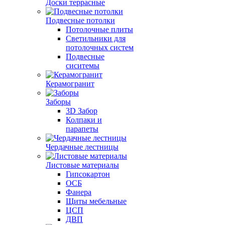
Доски террасные
Подвесные потолки
Потолочные плиты
Светильники для
потолочных систем
Подвесные
сиситемы
Керамогранит
Заборы
3D Забор
Колпаки и
парапеты
Чердачные лестницы
Листовые материалы
Гипсокартон
ОСБ
Фанера
Щиты мебельные
ЦСП
ДВП