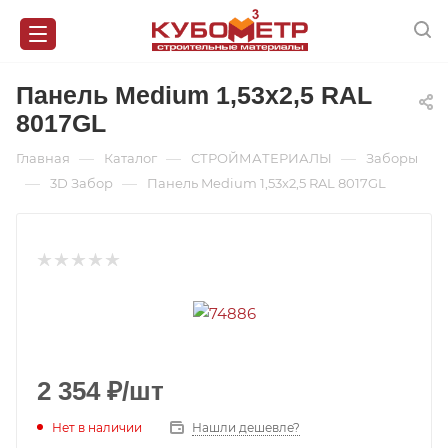
Панель Medium 1,53х2,5 RAL
8017GL
—
—
—
Главная
Каталог
СТРОЙМАТЕРИАЛЫ
Заборы
—
—
3D Забор
Панель Medium 1,53х2,5 RAL 8017GL
2 354
₽
/шт
Нет в наличии
Нашли дешевле?