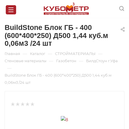
BuildStone Блок ГБ - 400
(600*400*250) Д500 1,44 куб.м
0,06м3 /24 шт
—
—
—
Главная
Каталог
СТРОЙМАТЕРИАЛЫ
—
—
Стеновые материалы
Газобетон
БилдСтоун г.Уфа
—
BuildStone Блок ГБ - 400 (600*400*250) Д500 1,44 куб.м
0,06м3 /24 шт