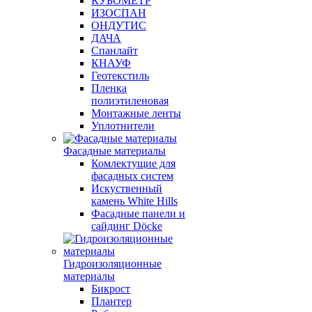
КУБОМЕТР
ИЗОСПАН
ОНДУТИС
ДАЧА
Спанлайт
КНАУФ
Геотекстиль
Пленка
полиэтиленовая
Монтажные ленты
Уплотнители
Фасадные материалы
Комлектущие для
фасадных систем
Искуственный
камень White Hills
Фасадные панели и
сайдинг Döcke
Гидроизоляционные
материалы
Бикрост
Плантер