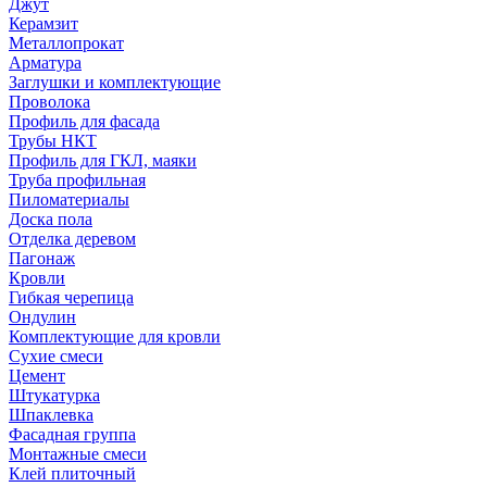
Джут
Керамзит
Металлопрокат
Арматура
Заглушки и комплектующие
Проволока
Профиль для фасада
Трубы НКТ
Профиль для ГКЛ, маяки
Труба профильная
Пиломатериалы
Доска пола
Отделка деревом
Пагонаж
Кровли
Гибкая черепица
Ондулин
Комплектующие для кровли
Сухие смеси
Цемент
Штукатурка
Шпаклевка
Фасадная группа
Монтажные смеси
Клей плиточный