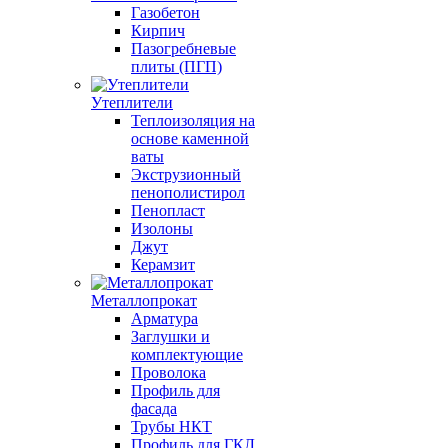
Газобетон
Кирпич
Пазогребневые
плиты (ПГП)
Утеплители
Теплоизоляция на
основе каменной
ваты
Экструзионный
пенополистирол
Пенопласт
Изолоны
Джут
Керамзит
Металлопрокат
Арматура
Заглушки и
комплектующие
Проволока
Профиль для
фасада
Трубы НКТ
Профиль для ГКЛ,