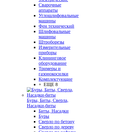
Сварочные
аппараты
Углошлифовальные
машины
Фен технический
Шлифовальные
машины
Штроборезы
Измерительные
приборы
Клининговое
оборудование
Тримеры и
газонокосилки
Комплектующие
+ ЕЩЕ 8
Буры, Биты, Сверла,
Насадки-биты
Биты, Насадки
Буры
Сверло по бетону
Сверло по дереву