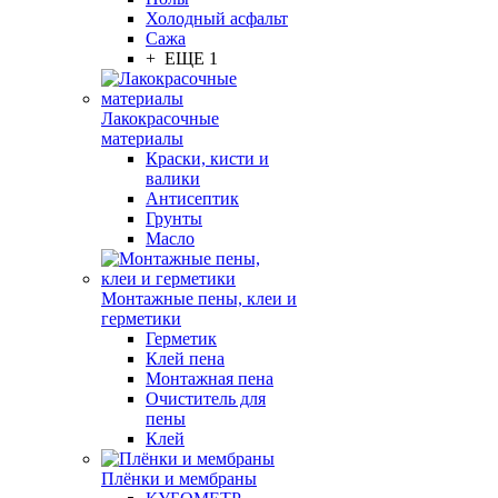
Холодный асфальт
Сажа
+ ЕЩЕ 1
Лакокрасочные
материалы
Краски, кисти и
валики
Антисептик
Грунты
Масло
Монтажные пены, клеи и
герметики
Герметик
Клей пена
Монтажная пена
Очиститель для
пены
Клей
Плёнки и мембраны