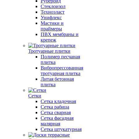
Рубероид
Стеклоизол
Техноэласт
Унифлекс
Мастики и
праймеры
ПВХ мембраны и
крепеж
Тротуарные плитки
Полимер песчаная
плитка
Вибропрессованная
тротуарная плитка
Литая бетонная
плитка
Сетки
Сетка кладочная
Сетка рабица
Сетка сварная
Сетка фасадная
малярная
Сетка штукатурная