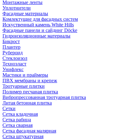
Монтажные ленты
Уплотнители
Фасадные материалы
Комлектущие для фасадных систем
Искуственный камень White Hills
Фасадные панели и сайдинг Döcke
Гидроизоляционные материалы
Бикрост
Плантер
Рубероид
Стеклоизол
Техноэласт
Унифлекс
Мастики и праймеры
ПВХ мембраны и крепеж
Тротуарные плитки
Полимер песчаная плитка
Вибропрессованная тротуарная плитка
Литая бетонная плитка
Сетки
Сетка кладочная
Сетка рабица
Сетка сварная
Сетка фасадная малярная
Сетка штукатурная