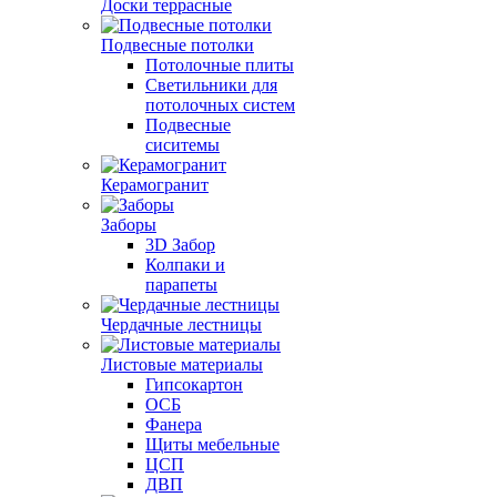
Доски террасные
Подвесные потолки
Потолочные плиты
Светильники для
потолочных систем
Подвесные
сиситемы
Керамогранит
Заборы
3D Забор
Колпаки и
парапеты
Чердачные лестницы
Листовые материалы
Гипсокартон
ОСБ
Фанера
Щиты мебельные
ЦСП
ДВП