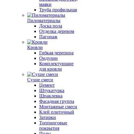
маяки
Труба профильная
Пиломатериалы
Доска пола
Отделка деревом
Пагонаж
Кровли
Гибкая черепица
Ондулин
Комплектующие
для кровли
Сухие смеси
Цемент
Штукатурка
Шпаклевка
Фасадная группа
Монтажные смеси
Клей плиточный
Затирки
Топпинговые
покрытия
Полы