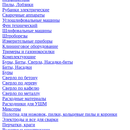
Пилы, Лобзики
Рубанки электрические
Сварочные аппараты
Углошлифовальные машины
Фен технический
Шлифовальные машины
Штроборезы
Измерительные приборы
Клининговое оборудование
Тримеры и газонокосилки
Комплектующие
Буры, Биты, Сверла, Насадки-биты
Биты, Насадки
Буры
Сверло по бетону
Сверло по дереву
Сверло по кафелю
Сверло по металлу
Расходные материалы
Расходники для УШМ
Миксеры
Полотна для ножовок, пилки, кольцевые пилы и коронки
Электроды и все для сварки
Перчатки, краги
Высотные конструкции