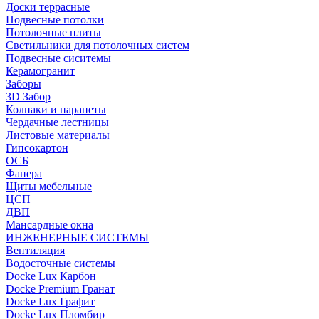
Доски террасные
Подвесные потолки
Потолочные плиты
Светильники для потолочных систем
Подвесные сиситемы
Керамогранит
Заборы
3D Забор
Колпаки и парапеты
Чердачные лестницы
Листовые материалы
Гипсокартон
ОСБ
Фанера
Щиты мебельные
ЦСП
ДВП
Мансардные окна
ИНЖЕНЕРНЫЕ СИСТЕМЫ
Вентиляция
Водосточные системы
Docke Lux Карбон
Docke Premium Гранат
Docke Lux Графит
Docke Lux Пломбир