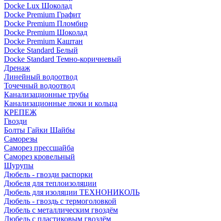
Docke Lux Шоколад
Docke Premium Графит
Docke Premium Пломбир
Docke Premium Шоколад
Docke Premium Каштан
Docke Standard Белый
Docke Standard Темно-коричневый
Дренаж
Линейный водоотвод
Точечный водоотвод
Канализационные трубы
Канализационные люки и кольца
КРЕПЕЖ
Гвозди
Болты Гайки Шайбы
Саморезы
Саморез прессшайба
Саморез кровельный
Шурупы
Дюбель - гвозди распорки
Дюбеля для теплоизоляции
Дюбель для изоляции ТЕХНОНИКОЛЬ
Дюбель - гвоздь с термоголовкой
Дюбель с металлическим гвоздём
Дюбель с пластиковым гвоздём