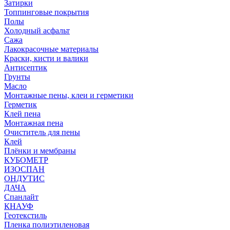
Затирки
Топпинговые покрытия
Полы
Холодный асфальт
Сажа
Лакокрасочные материалы
Краски, кисти и валики
Антисептик
Грунты
Масло
Монтажные пены, клеи и герметики
Герметик
Клей пена
Монтажная пена
Очиститель для пены
Клей
Плёнки и мембраны
КУБОМЕТР
ИЗОСПАН
ОНДУТИС
ДАЧА
Спанлайт
КНАУФ
Геотекстиль
Пленка полиэтиленовая