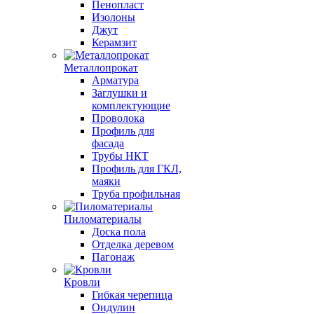
Пенопласт
Изолоны
Джут
Керамзит
Металлопрокат
Арматура
Заглушки и
комплектующие
Проволока
Профиль для
фасада
Трубы НКТ
Профиль для ГКЛ,
маяки
Труба профильная
Пиломатериалы
Доска пола
Отделка деревом
Пагонаж
Кровли
Гибкая черепица
Ондулин