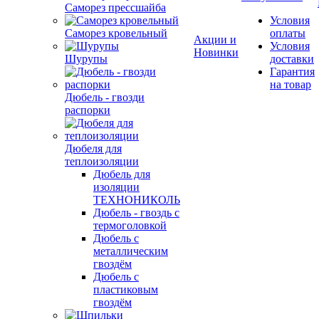
Саморез прессшайба
Условия
Саморез кровельный
оплаты
Акции и
Условия
Новинки
Шурупы
доставки
Гарантия
на товар
Дюбель - гвозди
распорки
Дюбеля для
теплоизоляции
Дюбель для
изоляции
ТЕХНОНИКОЛЬ
Дюбель - гвоздь с
термоголовкой
Дюбель с
металлическим
гвоздём
Дюбель с
пластиковым
гвоздём