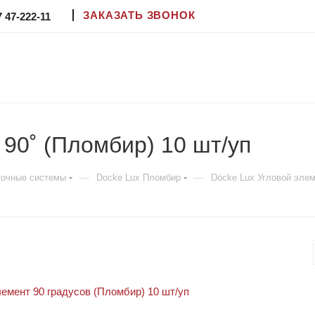
ЗАКАЗАТЬ ЗВОНОК
7 47-222-11
 90˚ (Пломбир) 10 шт/уп
—
—
точные системы
Docke Lux Пломбир
Döcke Lux Угловой элем