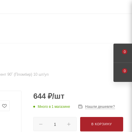
0
0
ент 90˚ (Пломбир) 10 шт/уп
644
₽
/шт
Много
в 1 магазине
Нашли дешевле?
В КОРЗИНУ