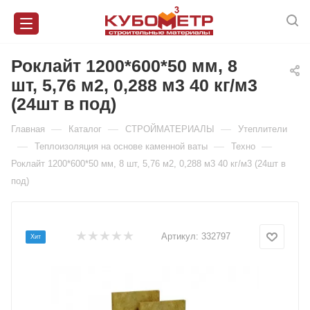
Роклайт 1200*600*50 мм, 8
шт, 5,76 м2, 0,288 м3 40 кг/м3
(24шт в под)
—
—
—
Главная
Каталог
СТРОЙМАТЕРИАЛЫ
Утеплители
—
—
—
Теплоизоляция на основе каменной ваты
Техно
Роклайт 1200*600*50 мм, 8 шт, 5,76 м2, 0,288 м3 40 кг/м3 (24шт в
под)
Артикул:
332797
Хит