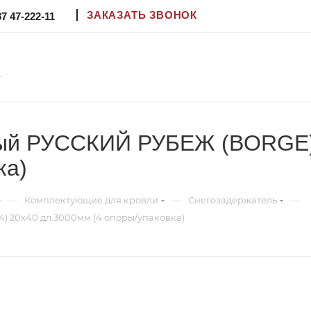
ЗАКАЗАТЬ ЗВОНОК
87 47-222-11
.
тый РУССКИЙ РУБЕЖ (BORGE) 
ка)
—
—
—
Комплектующие для кровли
Снегозадержатель
 20х40 дл.3000мм (4 опоры/упаковка)