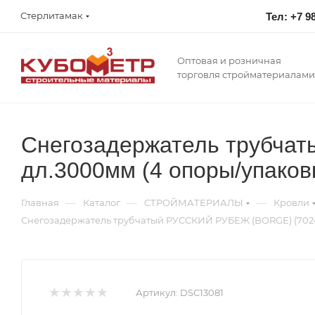
Стерлитамак
Тел: +7 9
Оптовая и розничная
торговля стройматериалами
Снегозадержатель трубча
дл.3000мм (4 опоры/упаков
—
—
—
Главная
Каталог
СТРОЙМАТЕРИАЛЫ
Кровли
Снегозадержатель трубчатый РУССКИЙ РУБЕЖ (BORGE) (7024)
Артикул:
DSC13081