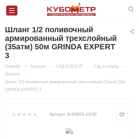
Шланг 1/2 поливочный
армированный трехслойный
(35атм) 50м GRINDA EXPERT
3
—
—
—
—
Главная
Каталог
САД И ДОСУГ
Сад и огород
—
Шланги
Шланг 1/2 поливочный армированный трехслойный (35атм) 50м
GRINDA EXPERT 3
Артикул:
8-429005-1/2-50