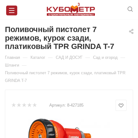
Поливочный пистолет 7
режимов, курок сзади,
платиковый TPR GRINDA T-7
—
—
—
—
Главная
Каталог
САД И ДОСУГ
Сад и огород
—
Шланги
Поливочный пистолет 7 режимов, курок сзади, платиковый TPR
GRINDA T-7
Артикул:
8-427185