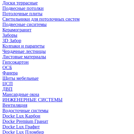
Доски террасные
Подвесные потолки
Потолочные плиты
Светильники для потолочных систем
Подвесные сиситемы
Керамогранит
Заборы
3D Забор
Колпаки и парапеты
Чердачные лестницы
Листовые материалы
Гипсокартон
ОСБ
Фанера
Щиты мебельные
ЦСП
ДВП
Мансардные окна
ИНЖЕНЕРНЫЕ СИСТЕМЫ
Вентиляция
Водосточные системы
Docke Lux Карбон
Docke Premium Гранат
Docke Lux Графит
Docke Lux Пломбир