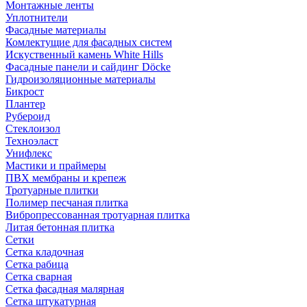
Монтажные ленты
Уплотнители
Фасадные материалы
Комлектущие для фасадных систем
Искуственный камень White Hills
Фасадные панели и сайдинг Döcke
Гидроизоляционные материалы
Бикрост
Плантер
Рубероид
Стеклоизол
Техноэласт
Унифлекс
Мастики и праймеры
ПВХ мембраны и крепеж
Тротуарные плитки
Полимер песчаная плитка
Вибропрессованная тротуарная плитка
Литая бетонная плитка
Сетки
Сетка кладочная
Сетка рабица
Сетка сварная
Сетка фасадная малярная
Сетка штукатурная