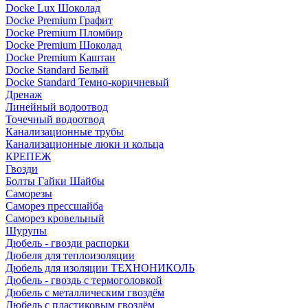
Docke Lux Шоколад
Docke Premium Графит
Docke Premium Пломбир
Docke Premium Шоколад
Docke Premium Каштан
Docke Standard Белый
Docke Standard Темно-коричневый
Дренаж
Линейный водоотвод
Точечный водоотвод
Канализационные трубы
Канализационные люки и кольца
КРЕПЕЖ
Гвозди
Болты Гайки Шайбы
Саморезы
Саморез прессшайба
Саморез кровельный
Шурупы
Дюбель - гвозди распорки
Дюбеля для теплоизоляции
Дюбель для изоляции ТЕХНОНИКОЛЬ
Дюбель - гвоздь с термоголовкой
Дюбель с металлическим гвоздём
Дюбель с пластиковым гвоздём