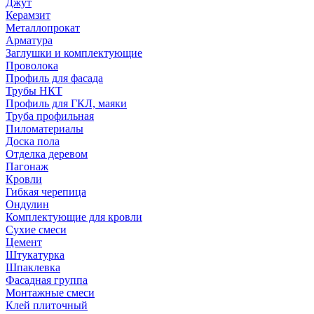
Джут
Керамзит
Металлопрокат
Арматура
Заглушки и комплектующие
Проволока
Профиль для фасада
Трубы НКТ
Профиль для ГКЛ, маяки
Труба профильная
Пиломатериалы
Доска пола
Отделка деревом
Пагонаж
Кровли
Гибкая черепица
Ондулин
Комплектующие для кровли
Сухие смеси
Цемент
Штукатурка
Шпаклевка
Фасадная группа
Монтажные смеси
Клей плиточный