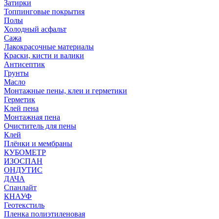
Затирки
Топпинговые покрытия
Полы
Холодный асфальт
Сажа
Лакокрасочные материалы
Краски, кисти и валики
Антисептик
Грунты
Масло
Монтажные пены, клеи и герметики
Герметик
Клей пена
Монтажная пена
Очиститель для пены
Клей
Плёнки и мембраны
КУБОМЕТР
ИЗОСПАН
ОНДУТИС
ДАЧА
Спанлайт
КНАУФ
Геотекстиль
Пленка полиэтиленовая