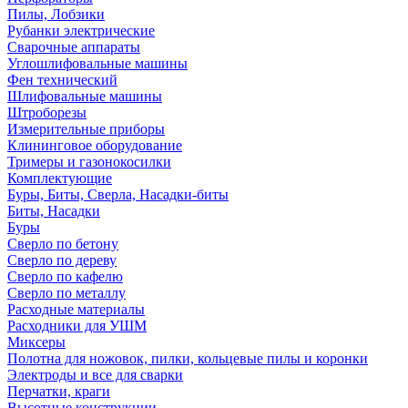
Пилы, Лобзики
Рубанки электрические
Сварочные аппараты
Углошлифовальные машины
Фен технический
Шлифовальные машины
Штроборезы
Измерительные приборы
Клининговое оборудование
Тримеры и газонокосилки
Комплектующие
Буры, Биты, Сверла, Насадки-биты
Биты, Насадки
Буры
Сверло по бетону
Сверло по дереву
Сверло по кафелю
Сверло по металлу
Расходные материалы
Расходники для УШМ
Миксеры
Полотна для ножовок, пилки, кольцевые пилы и коронки
Электроды и все для сварки
Перчатки, краги
Высотные конструкции