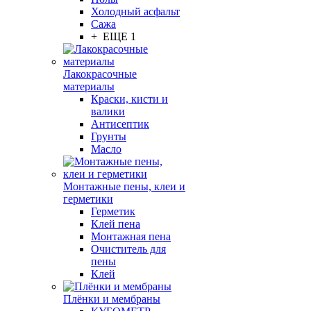
Холодный асфальт
Сажа
+ ЕЩЕ 1
Лакокрасочные
материалы
Краски, кисти и
валики
Антисептик
Грунты
Масло
Монтажные пены, клеи и
герметики
Герметик
Клей пена
Монтажная пена
Очиститель для
пены
Клей
Плёнки и мембраны