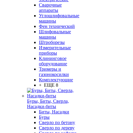
Сварочные
аппараты
Углошлифовальные
машины
Фен технический
Шлифовальные
машины
Штроборезы
Измерительные
приборы
Клининговое
оборудование
Тримеры и
газонокосилки
Комплектующие
+ ЕЩЕ 8
Буры, Биты, Сверла,
Насадки-биты
Биты, Насадки
Буры
Сверло по бетону
Сверло по дереву