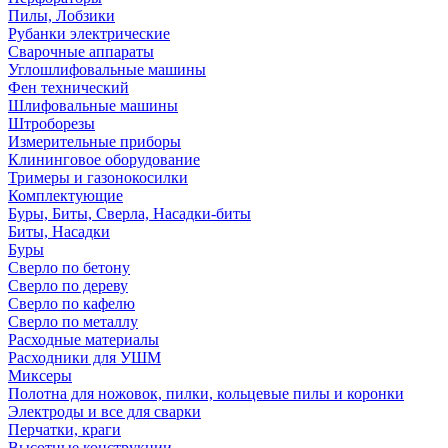
Пилы, Лобзики
Рубанки электрические
Сварочные аппараты
Углошлифовальные машины
Фен технический
Шлифовальные машины
Штроборезы
Измерительные приборы
Клининговое оборудование
Тримеры и газонокосилки
Комплектующие
Буры, Биты, Сверла, Насадки-биты
Биты, Насадки
Буры
Сверло по бетону
Сверло по дереву
Сверло по кафелю
Сверло по металлу
Расходные материалы
Расходники для УШМ
Миксеры
Полотна для ножовок, пилки, кольцевые пилы и коронки
Электроды и все для сварки
Перчатки, краги
Высотные конструкции