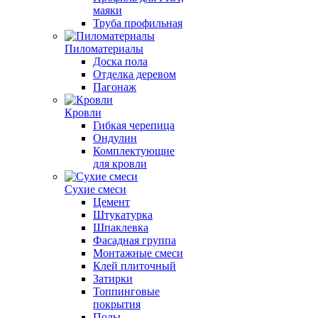
маяки
Труба профильная
Пиломатериалы
Доска пола
Отделка деревом
Пагонаж
Кровли
Гибкая черепица
Ондулин
Комплектующие
для кровли
Сухие смеси
Цемент
Штукатурка
Шпаклевка
Фасадная группа
Монтажные смеси
Клей плиточный
Затирки
Топпинговые
покрытия
Полы