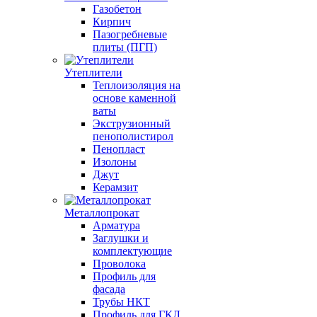
Газобетон
Кирпич
Пазогребневые
плиты (ПГП)
Утеплители
Теплоизоляция на
основе каменной
ваты
Экструзионный
пенополистирол
Пенопласт
Изолоны
Джут
Керамзит
Металлопрокат
Арматура
Заглушки и
комплектующие
Проволока
Профиль для
фасада
Трубы НКТ
Профиль для ГКЛ,