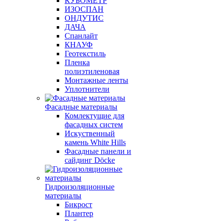
КУБОМЕТР
ИЗОСПАН
ОНДУТИС
ДАЧА
Спанлайт
КНАУФ
Геотекстиль
Пленка
полиэтиленовая
Монтажные ленты
Уплотнители
Фасадные материалы
Комлектущие для
фасадных систем
Искуственный
камень White Hills
Фасадные панели и
сайдинг Döcke
Гидроизоляционные
материалы
Бикрост
Плантер