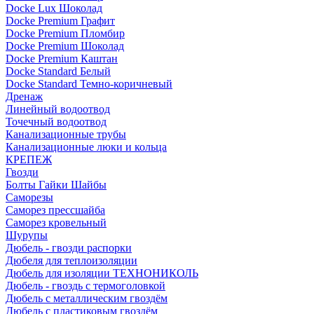
Docke Lux Шоколад
Docke Premium Графит
Docke Premium Пломбир
Docke Premium Шоколад
Docke Premium Каштан
Docke Standard Белый
Docke Standard Темно-коричневый
Дренаж
Линейный водоотвод
Точечный водоотвод
Канализационные трубы
Канализационные люки и кольца
КРЕПЕЖ
Гвозди
Болты Гайки Шайбы
Саморезы
Саморез прессшайба
Саморез кровельный
Шурупы
Дюбель - гвозди распорки
Дюбеля для теплоизоляции
Дюбель для изоляции ТЕХНОНИКОЛЬ
Дюбель - гвоздь с термоголовкой
Дюбель с металлическим гвоздём
Дюбель с пластиковым гвоздём