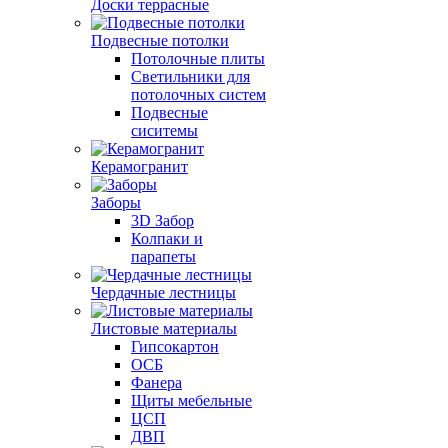
Доски террасные
Подвесные потолки
Потолочные плиты
Светильники для
потолочных систем
Подвесные
сиситемы
Керамогранит
Заборы
3D Забор
Колпаки и
парапеты
Чердачные лестницы
Листовые материалы
Гипсокартон
ОСБ
Фанера
Щиты мебельные
ЦСП
ДВП