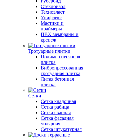
Рубероид
Стеклоизол
Техноэласт
Унифлекс
Мастики и
праймеры
ПВХ мембраны и
крепеж
Тротуарные плитки
Полимер песчаная
плитка
Вибропрессованная
тротуарная плитка
Литая бетонная
плитка
Сетки
Сетка кладочная
Сетка рабица
Сетка сварная
Сетка фасадная
малярная
Сетка штукатурная