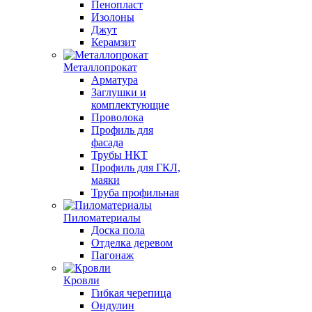
Пенопласт
Изолоны
Джут
Керамзит
Металлопрокат
Арматура
Заглушки и
комплектующие
Проволока
Профиль для
фасада
Трубы НКТ
Профиль для ГКЛ,
маяки
Труба профильная
Пиломатериалы
Доска пола
Отделка деревом
Пагонаж
Кровли
Гибкая черепица
Ондулин