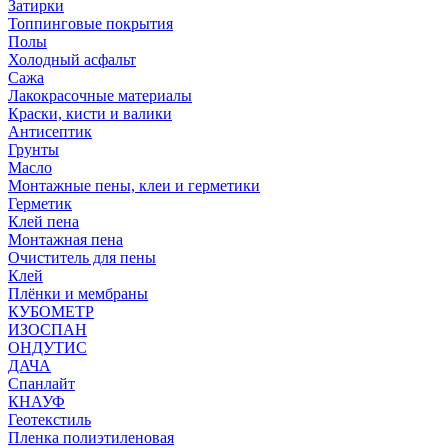
Затирки
Топпинговые покрытия
Полы
Холодный асфальт
Сажа
Лакокрасочные материалы
Краски, кисти и валики
Антисептик
Грунты
Масло
Монтажные пены, клеи и герметики
Герметик
Клей пена
Монтажная пена
Очиститель для пены
Клей
Плёнки и мембраны
КУБОМЕТР
ИЗОСПАН
ОНДУТИС
ДАЧА
Спанлайт
КНАУФ
Геотекстиль
Пленка полиэтиленовая