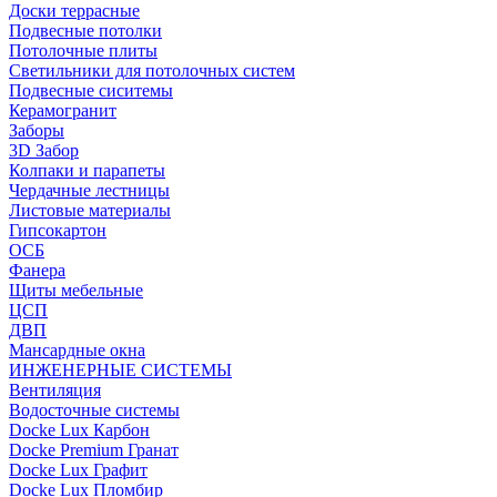
Доски террасные
Подвесные потолки
Потолочные плиты
Светильники для потолочных систем
Подвесные сиситемы
Керамогранит
Заборы
3D Забор
Колпаки и парапеты
Чердачные лестницы
Листовые материалы
Гипсокартон
ОСБ
Фанера
Щиты мебельные
ЦСП
ДВП
Мансардные окна
ИНЖЕНЕРНЫЕ СИСТЕМЫ
Вентиляция
Водосточные системы
Docke Lux Карбон
Docke Premium Гранат
Docke Lux Графит
Docke Lux Пломбир