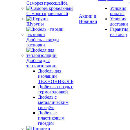
Саморез прессшайба
Условия
Саморез кровельный
оплаты
Акции и
Условия
Новинки
Шурупы
доставки
Гарантия
на товар
Дюбель - гвозди
распорки
Дюбеля для
теплоизоляции
Дюбель для
изоляции
ТЕХНОНИКОЛЬ
Дюбель - гвоздь с
термоголовкой
Дюбель с
металлическим
гвоздём
Дюбель с
пластиковым
гвоздём