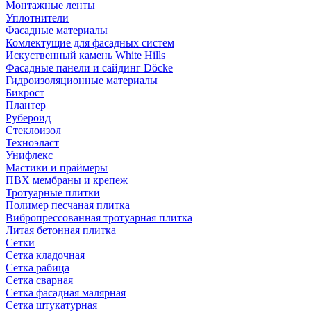
Монтажные ленты
Уплотнители
Фасадные материалы
Комлектущие для фасадных систем
Искуственный камень White Hills
Фасадные панели и сайдинг Döcke
Гидроизоляционные материалы
Бикрост
Плантер
Рубероид
Стеклоизол
Техноэласт
Унифлекс
Мастики и праймеры
ПВХ мембраны и крепеж
Тротуарные плитки
Полимер песчаная плитка
Вибропрессованная тротуарная плитка
Литая бетонная плитка
Сетки
Сетка кладочная
Сетка рабица
Сетка сварная
Сетка фасадная малярная
Сетка штукатурная