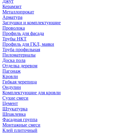
Джут
Керамзит
Металлопрокат
Арматура
Заглушки и комплектующие
Проволока
Профиль для фасада
Трубы НКТ
Профиль для ГКЛ, маяки
Труба профильная
Пиломатериалы
Доска пола
Отделка деревом
Пагонаж
Кровли
Гибкая черепица
Ондулин
Комплектующие для кровли
Сухие смеси
Цемент
Штукатурка
Шпаклевка
Фасадная группа
Монтажные смеси
Клей плиточный