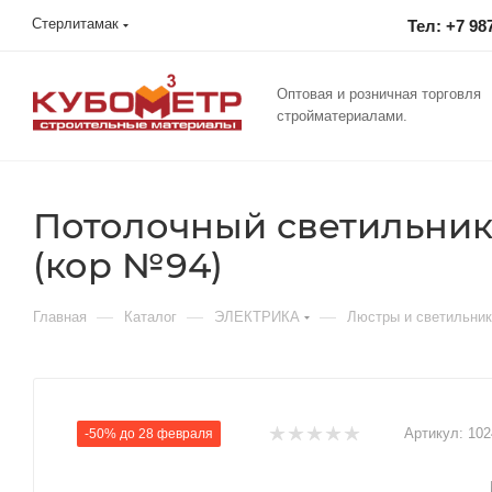
Стерлитамак
Тел: +7 98
Оптовая и розничная торговля
стройматериалами.
Потолочный cветильник 
(кор №94)
—
—
—
Главная
Каталог
ЭЛЕКТРИКА
Люстры и светильни
Артикул:
102
-50% до 28 февраля