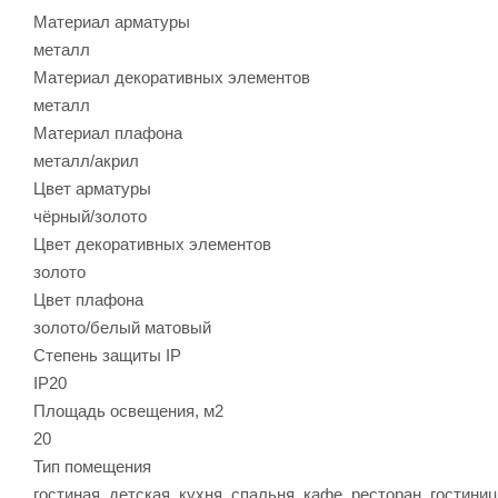
Материал арматуры
металл
Материал декоративных элементов
металл
Материал плафона
металл/акрил
Цвет арматуры
чёрный/золото
Цвет декоративных элементов
золото
Цвет плафона
золото/белый матовый
Степень защиты IP
IP20
Площадь освещения, м2
20
Тип помещения
гостиная, детская, кухня, спальня, кафе, ресторан, гостини