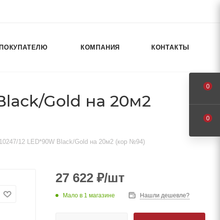
ПОКУПАТЕЛЮ
КОМПАНИЯ
КОНТАКТЫ
0
lack/Gold на 20м2
0
10247/12 LED*90W Black/Gold на 20м2 (кор №94)
27 622
₽
/шт
Мало
в 1 магазине
Нашли дешевле?