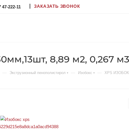
ЗАКАЗАТЬ ЗВОНОК
7 47-222-11
м,13шт, 8,89 м2, 0,267 м3
—
—
—
Экструзионный пенополистирол
Изобокс
XPS ИЗОБОКС 