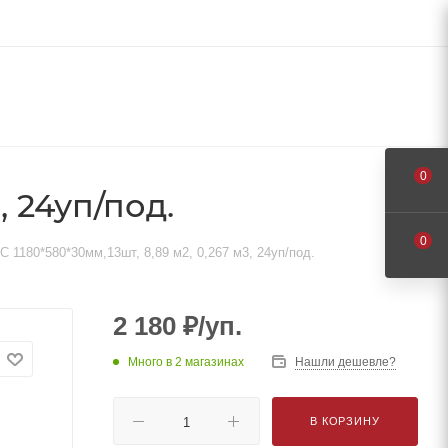
0
, 24уп/под.
0
1180*580*30мм,13шт, 8,89 м2, 0,267 м3, 24уп/под.
2 180
₽
/уп.
Много
в 2 магазинах
Нашли дешевле?
В КОРЗИНУ