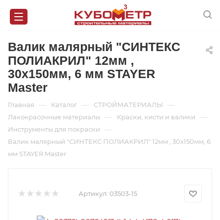
Валик малярный "СИНТЕКС
ПОЛИАКРИЛ" 12мм ,
30х150мм, 6 мм STAYER
Master
—
—
—
Главная
Каталог
СТРОЙМАТЕРИАЛЫ
—
—
Лакокрасочные материалы
Краски, кисти и валики
—
Инструменты для покраски
Валик малярный "СИНТЕКС ПОЛИАКРИЛ" 12мм , 30х150мм, 6
мм STAYER Master
Артикул:
03503-15