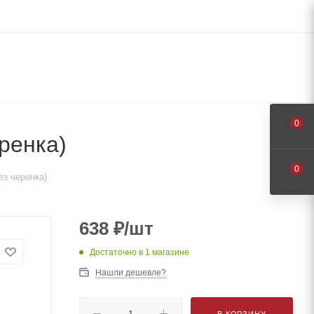
0
ренка)
0
з черенка)
638
₽
/шт
Достаточно
в 1 магазине
Нашли дешевле?
В КОРЗИНУ